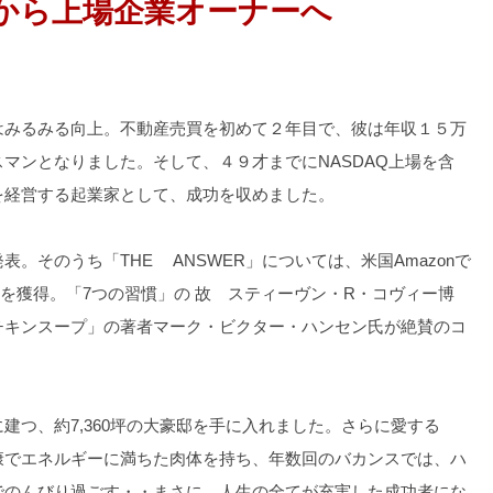
から上場企業オーナーへ
はみるみる向上。不動産売買を初めて２年目で、彼は年収１５万
マンとなりました。そして、４９才までにNASDAQ上場を含
を経営する起業家として、成功を収めました。
。そのうち「THE ANSWER」については、米国Amazonで
評価を獲得。「7つの習慣」の 故 スティーヴン・R・コヴィー博
チキンスープ」の著者マーク・ビクター・ハンセン氏が絶賛のコ
建つ、約7,360坪の大豪邸を手に入れました。さらに愛する
康でエネルギーに満ちた肉体を持ち、年数回のバカンスでは、ハ
でのんびり過ごす・・まさに、人生の全てが充実した成功者にな