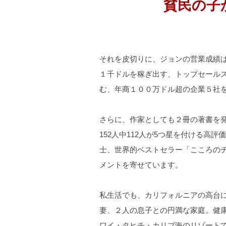
貧民の子
それを皮切りに、ジョンの営業成績
１千ドルを稼ぎ出す、トップセールス
む、年商１００万ドル超の企業５社
さらに、作家としても２冊の著書を発表
152人中112人が5つ星を付ける高
士、世界的ベストセラー「こころの
メントを寄せています。
私生活でも、カリフォルニアの高台に
妻、２人の息子との円満な家庭。健
ワイ・タヒチ・カリブ海のリゾート