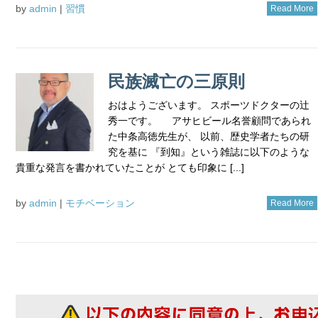
by
admin
|
習慣
Read More
民族滅亡の三原則
おはようございます。 スポーツドクターの辻
秀一です。 アサヒビール名誉顧問であられ
た中条高徳先生が、 以前、歴史学者たちの研
究を基に 『到知』という雑誌に以下のような
貴重な発言を書かれていたことが とても印象に [...]
by
admin
|
モチベーション
Read More