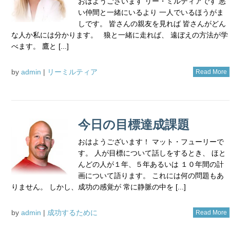
おはようございます リー・ミルティアです 悪
い仲間と一緒にいるより 一人でいるほうがま
しです。 皆さんの親友を見れば 皆さんがどん
な人か私には分かります。 狼と一緒に走れば、 遠ぼえの方法が学
べます。 鷹と [...]
by
admin
|
リーミルティア
Read More
今日の目標達成課題
おはようございます！ マット・フューリーで
す。 人が目標について話しをするとき、 ほと
んどの人が１年、５年あるいは １０年間の計
画について語ります。 これには何の問題もあ
りません。 しかし、成功の感覚が 常に静脈の中を [...]
by
admin
|
成功するために
Read More