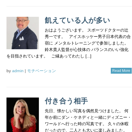
飢えている人が多い
おはようございます。 スポーツドクターの辻
秀一です。 アイスホッケー男子日本代表の合
宿に メンタルトレーニングで参加しました。
鈴木貴人監督が心技体の バランスのいい強化
を目指されています。 ご縁あってわたし [...]
by
admin
|
モチベーション
Read More
付き合う相手
先日、懐かしい写真を偶然見つけました。 何
年か前にダン・ケネディと一緒にディズニー・
ワールドへ行った時の写真です。 久々の休暇
だったので、二人とも大いに楽しみました。