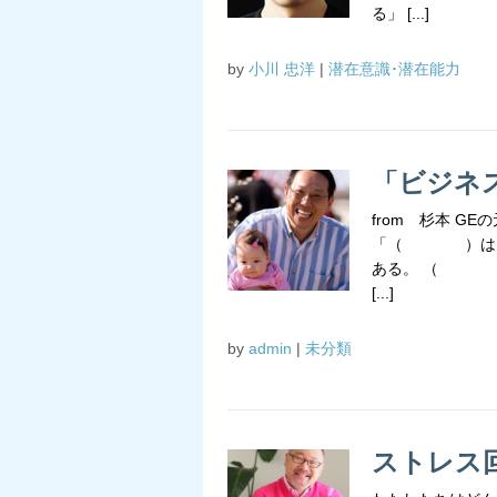
る」 [...]
by
小川 忠洋
|
潜在意識･潜在能力
「ビジ
from 杉本 G
「（ ）はきわ
ある。 （ ）
[...]
by
admin
|
未分類
ストレス