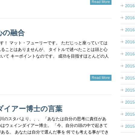
Read More
201
201
201
心の融合
201
す！ マット・フューリーです。 ただじっと座っていては
れることはありませんが、 タイトルで述べたことは頭と心
201
おいて キーポイントなのです。 成功を目指すほとんどの人
201
201
Read More
201
201
ダイアー博士の言葉
201
洋 品川のスタバより、、、 「あなたは自分の思考に責任があ
のはウェインダイアー博士。 「今、自分の頭の中で起きて
201
がある。 あなたは自分で選んだ事を 何でも考える事ができ