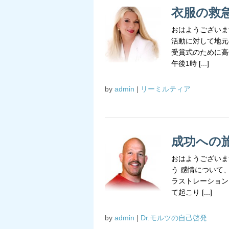
衣服の救
おはようございま
活動に対して地元
受賞式のために高
午後1時 [...]
by
admin
|
リーミルティア
成功への
おはようございま
う 感情について
ラストレーション
て起こり [...]
by
admin
|
Dr.モルツの自己啓発