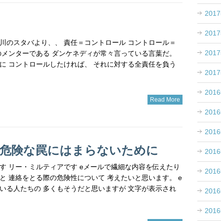
201
201
 品川のスタバより、、 責任＝コントロール コントロール＝
201
のメンターである ダンケネディが常々言っている言葉だ。
に コントロールしたければ、 それに対する全責任を負う
201
201
Read More
201
201
の危険な罠にはまらないために
201
す リー・ミルティアです eメールで繊細な内容を伝えたり
201
と 連絡をとる際の危険性について 考えたいと思います。 e
いる人たちの 多くもそうだと思いますが 文字が表示され
201
201