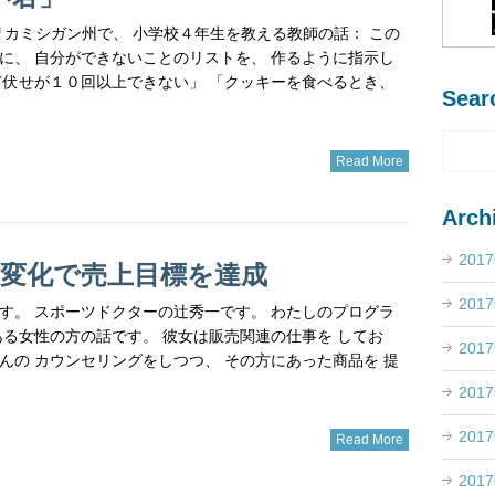
メリカミシガン州で、 小学校４年生を教える教師の話： この
に、 自分ができないことのリストを、 作るように指示し
て伏せが１０回以上できない」 「クッキーを食べるとき、
Sear
Read More
Arch
201
の変化で売上目標を達成
201
す。 スポーツドクターの辻秀一です。 わたしのプログラ
ある女性の方の話です。 彼女は販売関連の仕事を してお
201
んの カウンセリングをしつつ、 その方にあった商品を 提
201
201
Read More
201