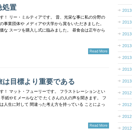
急処置
201
す！ リー・ミルティアです。 昔、光栄な事に私の分野の
201
の事業団体や メディアや大学から賞をいただきました。
価な スーツを購入し式に臨みました。 昼食会は正午から
201
201
Read More
201
201
旅は目標より重要である
201
す！ マット・フューリーです。 フラストレーションとい
201
、手紙やＥメールなどで たくさんの人の声を聞きます。 フ
は人生に対して 間違った考え方を持っている ことによっ
201
201
Read More
201