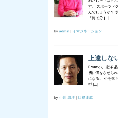
わたしたちはどん
す。 スポーツド
んでしょうか？ 
「何で分 [...]
by
admin
|
イマジネーション
上達しな
From:小川忠洋
初に何をさせられ
になる。 心を落
型 [...]
by
小川 忠洋
|
目標達成