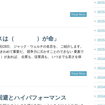
201
201
Read More
201
201
ネスは（ ）が命」
201
Eの元CEO、 ジャック・ウェルチの名言を、 ご紹介します。
201
めて重要だ。 競争力に欠かすことのできない 要素で
があれば、 企業も、従業員も、 いつまでも若さを保
201
201
Read More
201
201
201
回避とハイパフォーマンス