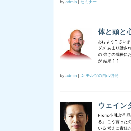
by
admin
|
セミナー
体と頭と
おはようございま
ダメ あまり話さ
の 強さの成長に
が 結果 [...]
by
admin
|
Dr.モルツの自己啓発
ウェイン
From:小川忠
る」 こう言った
いる 考えに責任