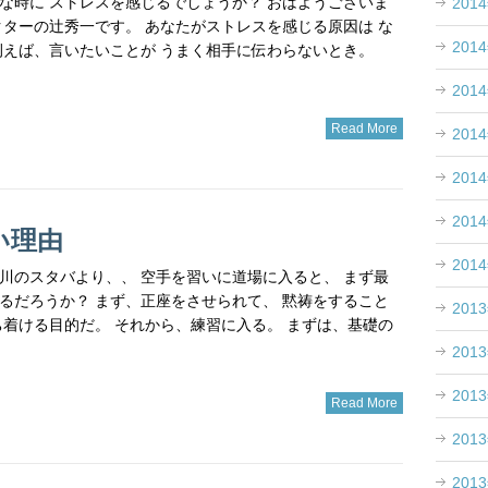
な時に ストレスを感じるでしょうか？ おはようございま
201
クターの辻秀一です。 あなたがストレスを感じる原因は な
201
例えば、言いたいことが うまく相手に伝わらないとき。
201
Read More
201
201
201
い理由
201
 品川のスタバより、、 空手を習いに道場に入ると、 まず最
るだろうか？ まず、正座をさせられて、 黙祷をすること
201
ち着ける目的だ。 それから、練習に入る。 まずは、基礎の
201
201
Read More
201
201