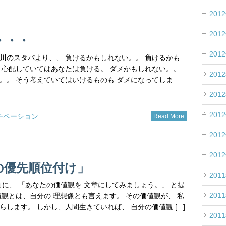
201
201
・・・
201
 品川のスタバより、、 負けるかもしれない。。 負けるかも
う心配していてはあなたは負ける。 ダメかもしれない。。
201
。。 そう考えていてはいけるものも ダメになってしま
201
201
チベーション
Read More
201
201
の優先順位付け」
201
し前に、 「あなたの価値観を 文章にしてみましょう。」 と提
201
値観とは、自分の 理想像とも言えます。 その価値観が、 私
します。 しかし、人間生きていれば、 自分の価値観 [...]
201