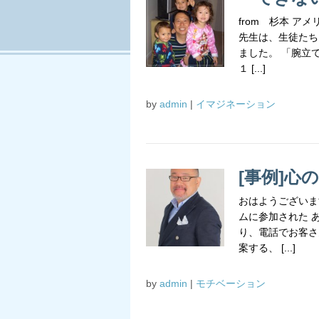
from 杉本 ア
先生は、生徒たち
ました。 「腕立
１ [...]
by
admin
|
イマジネーション
[事例]心
おはようございま
ムに参加された 
り、電話でお客さ
案する、 [...]
by
admin
|
モチベーション