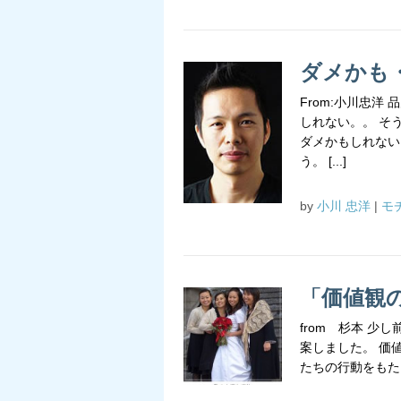
ダメかも
From:小川忠洋
しれない。。 そ
ダメかもしれない
う。 [...]
by
小川 忠洋
|
モ
「価値観
from 杉本 少
案しました。 価
たちの行動をもたら