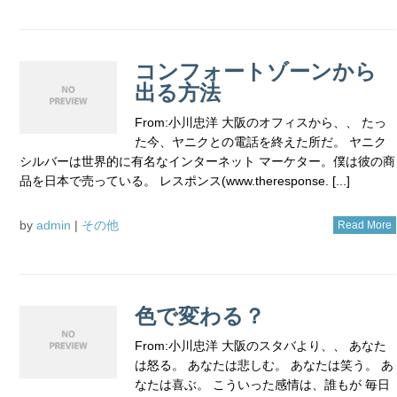
コンフォートゾーンから
出る方法
From:小川忠洋 大阪のオフィスから、、 たっ
た今、ヤニクとの電話を終えた所だ。 ヤニク
シルバーは世界的に有名なインターネット マーケター。僕は彼の商
品を日本で売っている。 レスポンス(www.theresponse. [...]
by
admin
|
その他
Read More
色で変わる？
From:小川忠洋 大阪のスタバより、、 あなた
は怒る。 あなたは悲しむ。 あなたは笑う。 あ
なたは喜ぶ。 こういった感情は、誰もが 毎日