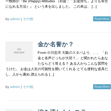
ー牧師が『Be (Happy) Attitudes （邦題：「お金持ち」よりも幸せ
になれる方法）』 という本を出しました。 この本は、 [...]
by
admin
|
その他
Read More
金か名誉か？
From:小川忠洋 大阪のスタバより、、、 「お
金と名声どっちが大切？」 と聞かれたらあな
たならどう答える？ ある人からこんな質問を
うけた。 お金は人生の可能性を開いてくれる とても便利な道具だ
し、人から褒め 讃えられる [...]
by
admin
|
その他
Read More