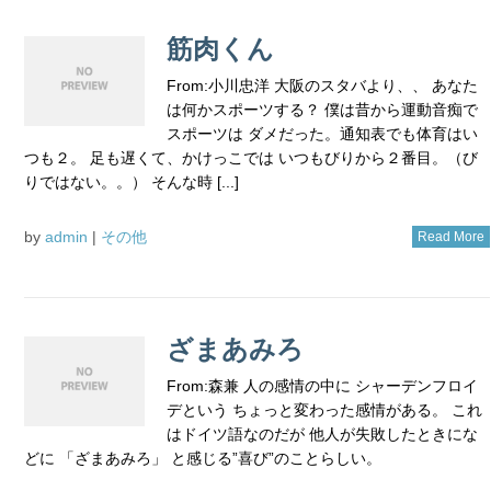
筋肉くん
From:小川忠洋 大阪のスタバより、、 あなた
は何かスポーツする？ 僕は昔から運動音痴で
スポーツは ダメだった。通知表でも体育はい
つも２。 足も遅くて、かけっこでは いつもびりから２番目。（び
りではない。。） そんな時 [...]
by
admin
|
その他
Read More
ざまあみろ
From:森兼 人の感情の中に シャーデンフロイ
デという ちょっと変わった感情がある。 これ
はドイツ語なのだが 他人が失敗したときにな
どに 「ざまあみろ」 と感じる”喜び”のことらしい。