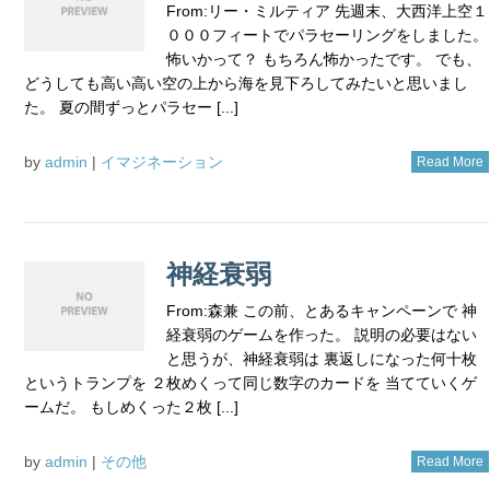
From:リー・ミルティア 先週末、大西洋上空１
０００フィートでパラセーリングをしました。
怖いかって？ もちろん怖かったです。 でも、
どうしても高い高い空の上から海を見下ろしてみたいと思いまし
た。 夏の間ずっとパラセー [...]
by
admin
|
イマジネーション
Read More
神経衰弱
From:森兼 この前、とあるキャンペーンで 神
経衰弱のゲームを作った。 説明の必要はない
と思うが、神経衰弱は 裏返しになった何十枚
というトランプを ２枚めくって同じ数字のカードを 当てていくゲ
ームだ。 もしめくった２枚 [...]
by
admin
|
その他
Read More