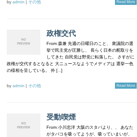
by
admin
|
その他
Read More
政権交代
From:森兼 先週の日曜日のこと、 衆議院の選
挙で民主党が圧勝し、 長らく日本の舵取りを
してきた 自民党は野党に転落した。 さすがに
政権が交代するとなると 大ニュースなようでメディアは 選挙一色
の様相を呈している。 外 [...]
by
admin
|
その他
Read More
受動喫煙
From:小川忠洋 大阪のスタバより、、 あなた
がタバコを吸ってようが、吸っていまいが、