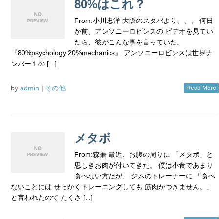
80%はこれ？
From:小川忠洋 大阪のスタバより、、、 何日
か前、アンソニーロビンスの ビデオを見てい
たら、彼がこんな事を言っていた。
『80%psychology 20%mechanics』 アンソニーロビンスは世界ナ
ンバー１の [...]
by
admin
|
その他
Read More
メタボ
From:森兼 最近、お腹の周りに 「メタボ」と
思しきお肉が付いてきた。 僕は小食であまり
食べない方だが、 ジムのトレーナーに 「食べ
ないことには せっかくトレーニングしても 筋肉がつきません。」
と言われたので たくさ [...]