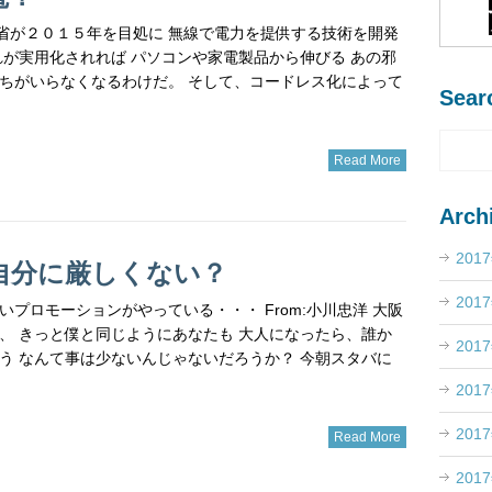
総務省が２０１５年を目処に 無線で電力を提供する技術を開発
れが実用化されれば パソコンや家電製品から伸びる あの邪
ちがいらなくなるわけだ。 そして、コードレス化によって
Sear
Read More
Arch
201
自分に厳しくない？
201
いプロモーションがやっている・・・ From:小川忠洋 大阪
、 きっと僕と同じようにあなたも 大人になったら、誰か
201
う なんて事は少ないんじゃないだろうか？ 今朝スタバに
201
201
Read More
201