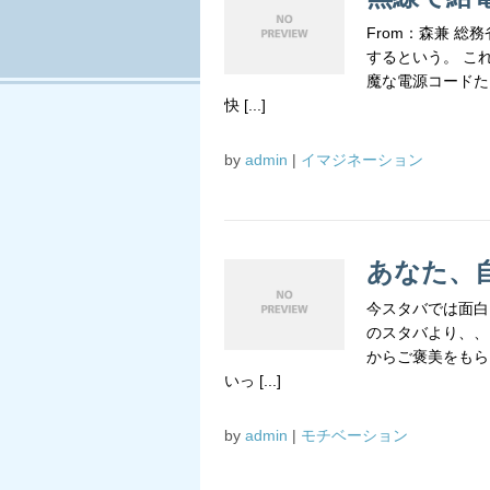
From：森兼 
するという。 こ
魔な電源コードた
快 [...]
by
admin
|
イマジネーション
あなた、
今スタバでは面白
のスタバより、、
からご褒美をもら
いっ [...]
by
admin
|
モチベーション