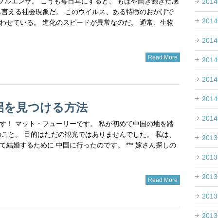
インフルエンザ。 こうも毎日耳にすると、 もはや聞き飽きた感
201
も言える社会現象だ。 このウイルス、ある特徴のおかげで
201
わせている。 進化のスピードが異常なのだ。 通常、生物
201
Read More
201
201
201
侶を見つける方法
201
す！ マット・フューリーです。 私が初めて中国の地を踏
年のこと。 目的はただの観光ではありませんでした。 私は、
201
結婚するために 中国に行ったのです。 *** 嫁さん探しの
201
201
Read More
201
201