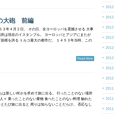
201
201
の大砲 前編
201
１４５３年４月２日。 その日、全ヨーロッパを震撼させる 大事
場所は現在のイスタンブル。 ヨーロッパとアジアにまたが
201
万規模を誇る トルコ最大の都市だ。 １４５３年当時、この
201
201
Read More
201
201
201
僕たちは新しい何かを求めて旅に出る。 行ったことのない場所
201
人々 乗ったことのない乗物 食べたことのない料理 触れた
ひとたび旅に出ると 周りは知らないことだらけ。 否応なし
201