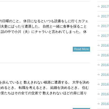
201
201
先週の日曜のこと。 休日になるといつも読書をしに行くカフェ
201
川夫妻にばったり遭遇した。 自然と一緒に食事を採ること
 話の中で小川（夫）にチャラいと言われてしまった。 休
201
201
Read More
201
201
201
人生を歩んでいると 数えきれない岐路に遭遇する。 大学を決め
201
決めるとき。 転職を考えるとき。 結婚を決めるとき。 住む
 僕たちはその全ての交差で 数えきれないほどの扉に巡り
201
201