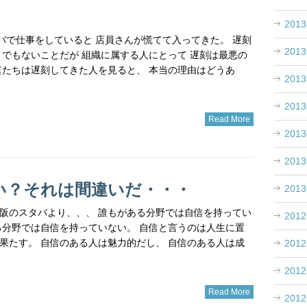
201
スタバで仕事をしていると 店員さんが慌てて入ってきた。 遅刻
201
までもないことだが 組織に属する人にとって 遅刻は最悪の
僕たちは遅刻してきた人を見ると、 本当の理由はどうあ
201
201
Read More
201
201
い？それは間違いだ・・・
201
洋 大阪のスタバより、、、 誰もがある分野では自信を持ってい
201
る分野では自信を持っていない。 自信と言うのは人生に置
果たす。 自信のある人は魅力的だし、 自信のある人は成
201
201
Read More
201