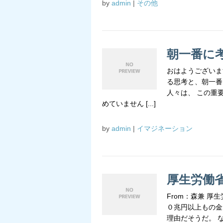
by
admin
|
その他
朝一番に
おはようございま
る思考と、朝一番
人々は、 この重
めていません [...]
by
admin
|
イマジネーション
厚生労働
From：森兼 
０兆円以上もの金
理由だそうだ。 