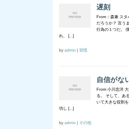
遅刻
From：森兼 
だろうか？ 言う
行為の１つだ。 
れ、 [...]
by
admin
|
習慣
自信がな
From:小川忠
る。 そして、あ
いて大きな役割を
功し [...]
by
admin
|
その他