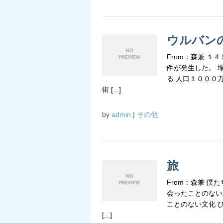
ウルバン
From：森兼 
件が発生した。 
る 人口１０００
街 [...]
by
admin
|
その他
旅
From：森兼 
会ったことのない
ことのない文化 
[...]