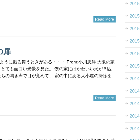
201
201
Read More
201
201
の扉
201
ように振る舞うときがある・・・ From:小川忠洋 大阪の家
201
、とても面白い光景を見た。 僕の家にはかわいい犬が６匹
たちの鳴き声で目が覚めて、 家の中にある犬小屋の掃除を
201
201
Read More
201
201
201