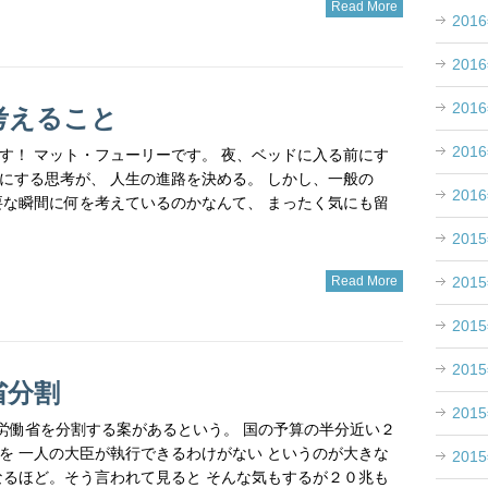
Read More
201
201
201
考えること
201
す！ マット・フューリーです。 夜、ベッドに入る前にす
にする思考が、 人生の進路を決める。 しかし、一般の
201
要な瞬間に何を考えているのかなんて、 まったく気にも留
201
201
Read More
201
201
省分割
201
厚生労働省を分割する案があるという。 国の予算の半分近い２
を 一人の大臣が執行できるわけがない というのが大きな
201
なるほど。そう言われて見ると そんな気もするが２０兆も