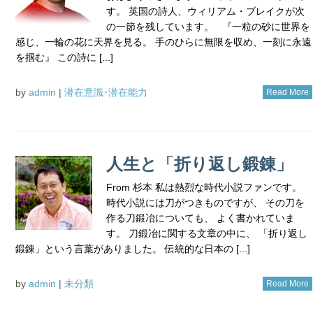
す。 英国の詩人、ウィリアム・ブレイクが次
の一節を残しています。 『一粒の砂に世界を
感じ、一輪の花に天界を見る。 手のひらに無限を収め、一刻に永遠
を掴む』 この詩に [...]
by
admin
|
潜在意識･潜在能力
Read More
人生と「折り返し鍛錬」
From 杉本 私は熱烈な時代小説ファンです。
時代小説には刀がつきものですが、 その刀を
作る刀鍛冶についても、 よく書かれていま
す。 刀鍛冶に関する文章の中に、 「折り返し
鍛錬」という言葉がありました。 伝統的な日本の [...]
by
admin
|
未分類
Read More