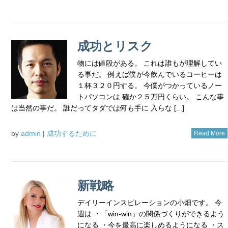
成功とリスク
物には値段がある。 これは誰もが理解してい
る事だ。 例えば僕が今飲んでいるコーヒーは
１杯３２０円する。 今僕がつかっているノー
トパソコンは 確か２５万円くらい。 こんな事
は当然の事だ。 誰だってタダでは何も手に 入らな [...]
by
admin
|
成功するために
Read More
新戦略
デイリーインスピレーションの小畑です。 今
週は ・「win-win」の関係づくりができるよう
になる ・今を最高に楽しめるようになる ・ス