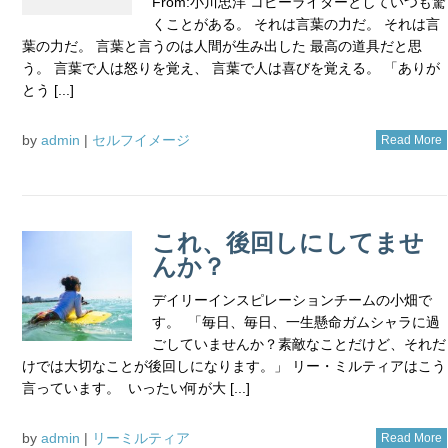
From:小川忠洋 コピーライターとしていつも驚
くことがある。 それは言葉の力だ。 それは言
葉の力だ。 言葉と言うのは人間が生み出した 最高の道具だと思
う。 言葉で人は怒りを覚え、 言葉で人は喜びを覚える。 「ありが
とう [...]
by
admin
|
セルフイメージ
Read More
これ、後回しにしてませ
んか？
デイリーインスピレーションチームの小畑で
す。 「毎日、毎日、一生懸命ガムシャラに過
ごしていませんか？素敵なことだけど、それだ
けでは大切なことが後回しになります。」 リー・ミルティアはこう
言っています。 いったい何が大 [...]
by
admin
|
リーミルティア
Read More