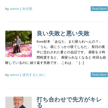
by
admin
|
未分類
Read More
良い失敗と悪い失敗
from杉本 「あなた、また寝られへんの？」
「うん、昼にうっかり寝てしもた」 祭日の夜
中に交わされた妻との会話です。 昼寝を２時
間程度すると、 夜寝られなくなると 何回も経
験しているのに 繰り返す失敗です。 これは、「 [...]
by
admin
|
成功するために
Read More
打ち合わせで先方がキレ
る