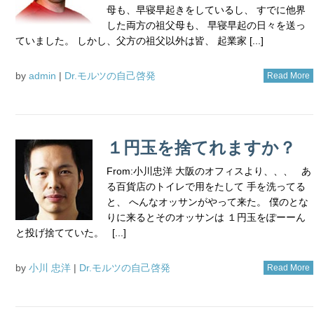
母も、早寝早起きをしているし、 すでに他界
した両方の祖父母も、 早寝早起の日々を送っ
ていました。 しかし、父方の祖父以外は皆、 起業家 [...]
by
admin
|
Dr.モルツの自己啓発
Read More
１円玉を捨てれますか？
From:小川忠洋 大阪のオフィスより、、、 あ
る百貨店のトイレで用をたして 手を洗ってる
と、 へんなオッサンがやって来た。 僕のとな
りに来るとそのオッサンは １円玉をぽーーん
と投げ捨てていた。 [...]
by
小川 忠洋
|
Dr.モルツの自己啓発
Read More