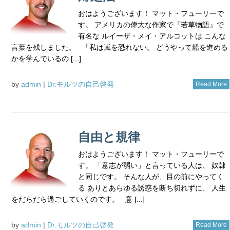
おはようございます！ マット・フューリーで
す。 アメリカの偉大な作家で『若草物語』で
有名な ルイーザ・メイ・アルコットは こんな
言葉を残しました。 「私は嵐を恐れない。 どうやって船を進める
かを学んでいるの [...]
by
admin
|
Dr.モルツの自己啓発
Read More
自由と規律
おはようございます！ マット・フューリーで
す。 「意志が弱い」と言っている人は、 奴隷
と同じです。 そんな人が、目の前にやってく
る ありとあらゆる誘惑を断ち切れずに、 人生
をだらだら過ごしていくのです。 意 [...]
by
admin
|
Dr.モルツの自己啓発
Read More