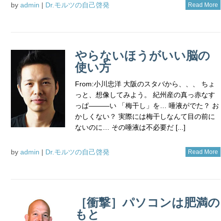
by
admin
|
Dr.モルツの自己啓発
Read More
やらないほうがいい脳の
使い方
From:小川忠洋 大阪のスタバから、、、 ちょ
っと、想像してみよう。 紀州産の真っ赤なす
っぱ―――い 「梅干し」を… 唾液がでた？ お
かしくない？ 実際には梅干しなんて目の前に
ないのに… その唾液は不必要だ [...]
by
admin
|
Dr.モルツの自己啓発
Read More
［衝撃］パソコンは肥満の
もと