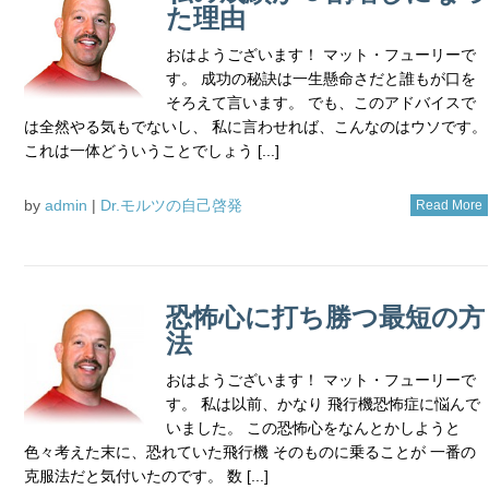
た理由
おはようございます！ マット・フューリーで
す。 成功の秘訣は一生懸命さだと誰もが口を
そろえて言います。 でも、このアドバイスで
は全然やる気もでないし、 私に言わせれば、こんなのはウソです。
これは一体どういうことでしょう [...]
by
admin
|
Dr.モルツの自己啓発
Read More
恐怖心に打ち勝つ最短の方
法
おはようございます！ マット・フューリーで
す。 私は以前、かなり 飛行機恐怖症に悩んで
いました。 この恐怖心をなんとかしようと
色々考えた末に、恐れていた飛行機 そのものに乗ることが 一番の
克服法だと気付いたのです。 数 [...]