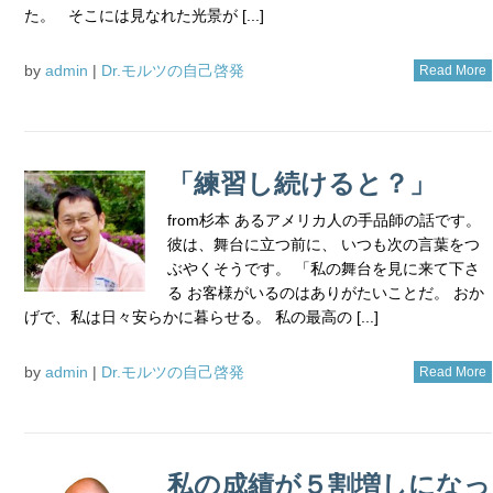
た。 そこには見なれた光景が [...]
by
admin
|
Dr.モルツの自己啓発
Read More
「練習し続けると？」
from杉本 あるアメリカ人の手品師の話です。
彼は、舞台に立つ前に、 いつも次の言葉をつ
ぶやくそうです。 「私の舞台を見に来て下さ
る お客様がいるのはありがたいことだ。 おか
げで、私は日々安らかに暮らせる。 私の最高の [...]
by
admin
|
Dr.モルツの自己啓発
Read More
私の成績が５割増しになっ