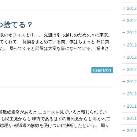
201
201
つ捨てる？
201
洋 大阪のオフィスより、、 先週は引っ越しのため久々の東京。
てくれて、 荷物をまとめている間、僕はちょっと 外に買
201
た。 帰ってくると部屋は大変な事になっている。 業者さ
201
201
Read More
201
201
201
近く解散総選挙があると ニュースを見ていると報じられてい
201
らも民主党からも 味方であるはずの自民党からも 叩かれて
総理が 都議選の惨敗を受けついに決断したという。 周り
201