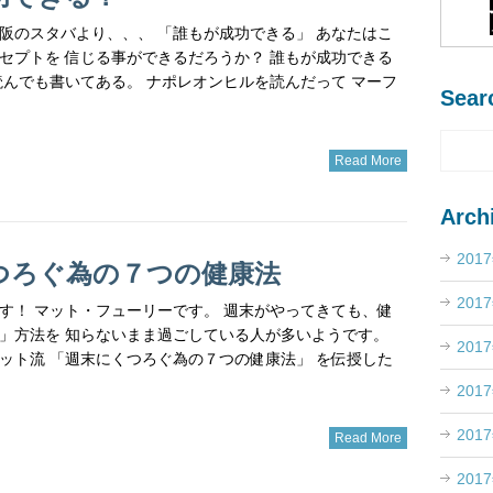
 大阪のスタバより、、、 「誰もが成功できる」 あなたはこ
セプトを 信じる事ができるだろうか？ 誰もが成功できる
読んでも書いてある。 ナポレオンヒルを読んだって マーフ
Sear
Read More
Arch
201
つろぐ為の７つの健康法
201
す！ マット・フューリーです。 週末がやってきても、健
」方法を 知らないまま過ごしている人が多いようです。
201
ット流 「週末にくつろぐ為の７つの健康法」 を伝授した
201
201
Read More
201