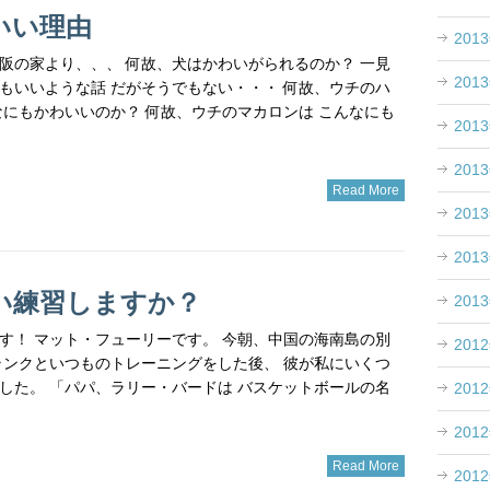
いい理由
201
 大阪の家より、、、 何故、犬はかわいがられるのか？ 一見
201
もいいような話 だがそうでもない・・・ 何故、ウチのハ
なにもかわいいのか？ 何故、ウチのマカロンは こんなにも
201
201
Read More
201
201
い練習しますか？
201
す！ マット・フューリーです。 今朝、中国の海南島の別
201
ランクといつものトレーニングをした後、 彼が私にいくつ
した。 「パパ、ラリー・バードは バスケットボールの名
201
201
Read More
201