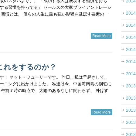
洋 大阪のスタバより、、 「成功する人は成功する習慣を持ち
201
する習慣を持ってる」 セールスの大家ブライアントレーシ
201
 習慣とは、 僕らの人生に最も強い影響を及ぼす要素の一
201
Read More
201
201
201
これをするのか？
201
す！ マット・フューリーです。 昨日、私は早起きして、
ーニングに出かけました。 私達は今、中国海南島の別荘に
201
 午前７時の時点で、太陽のあるなしに関わらず、 外はす
201
201
Read More
201
201