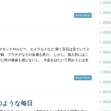
201
201
Read More
201
201
201
ダイヤモンドやルビー、エメラルドなど 輝く宝石は見ていてと
201
や銀、プラチナなどの金属も然り。 しかし、個人的にはこ
特に何の価値も感じないし、 大金をはたいて買おうとは全
201
201
Read More
201
201
201
のような毎日