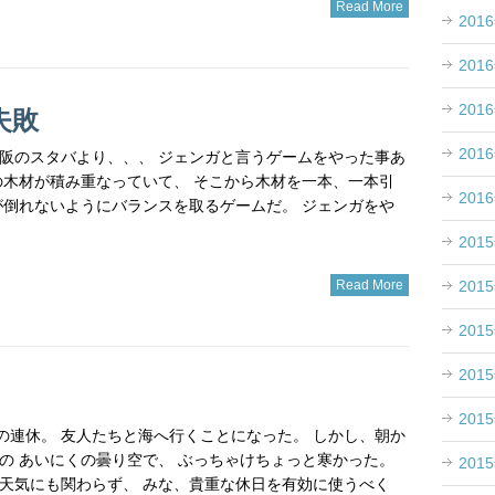
Read More
201
201
201
失敗
201
洋 大阪のスタバより、、、 ジェンガと言うゲームをやった事あ
の木材が積み重なっていて、 そこから木材を一本、一本引
201
が倒れないようにバランスを取るゲームだ。 ジェンガをや
201
201
Read More
201
201
201
先週の連休。 友人たちと海へ行くことになった。 しかし、朝か
の あいにくの曇り空で、 ぶっちゃけちょっと寒かった。
201
天気にも関わらず、 みな、貴重な休日を有効に使うべく