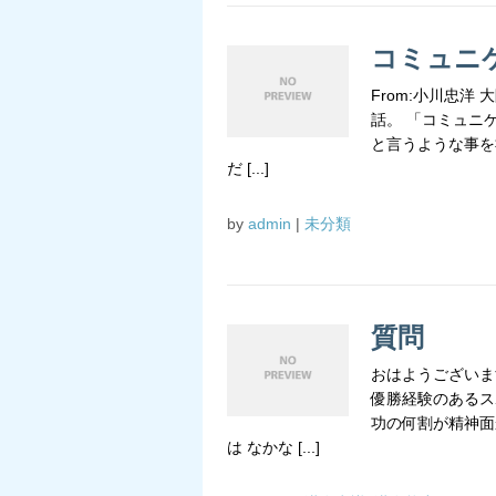
コミュニ
From:小川忠
話。 「コミュニ
と言うような事を
だ [...]
by
admin
|
未分類
質問
おはようございま
優勝経験のあるス
功の何割が精神面
は なかな [...]