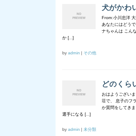
犬がかわ
From:小川忠洋
あなたにはどうで
ナちゃんは こん
か [...]
by
admin
|
その他
どのくら
おはようございま
荘で、 息子のフ
か質問をしてきま
選手になる [...]
by
admin
|
未分類