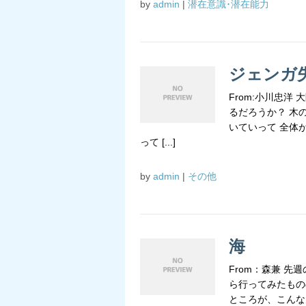
by
admin
|
潜在意識･潜在能力
ジェンガ
From:小川忠
るだろうか？ 木
いていって 全体
って [...]
by
admin
|
その他
海
From：森兼 
ら行ってみたもの
ところが、こんな