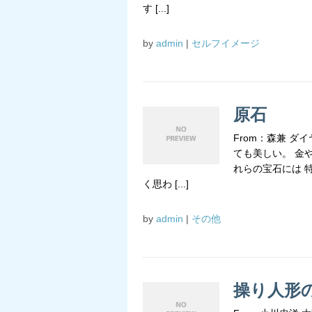
す [...]
by
admin
|
セルフイメージ
原石
From：森兼 
ても美しい。 金
れらの宝石には 
く思わ [...]
by
admin
|
その他
操り人形