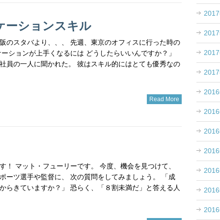
201
ケーションスキル
201
洋 大阪のスタバより、、、 先週、東京のオフィスに行った時の
201
ケーションが上手くなるには どうしたらいいんですか？」
社員の一人に聞かれた。 彼はスキル的にはとても優秀なの
201
201
Read More
201
201
201
す！ マット・フューリーです。 今度、機会を見つけて、
201
ポーツ選手や監督に、 次の質問をしてみましょう。 「成
からきていますか？」 恐らく、「８割未満だ」と答える人
201
201