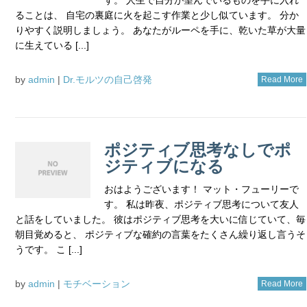
ることは、 自宅の裏庭に火を起こす作業と少し似ています。 分か
りやすく説明しましょう。 あなたがルーペを手に、乾いた草が大量
に生えている [...]
by
admin
|
Dr.モルツの自己啓発
Read More
ポジティブ思考なしでポ
ジティブになる
おはようございます！ マット・フューリーで
す。 私は昨夜、ポジティブ思考について友人
と話をしていました。 彼はポジティブ思考を大いに信じていて、毎
朝目覚めると、 ポジティブな確約の言葉をたくさん繰り返し言うそ
うです。 こ [...]
by
admin
|
モチベーション
Read More