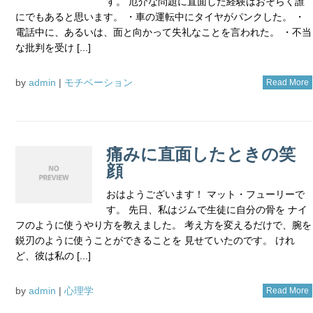
す。 厄介な問題に直面した経験はおそらく誰
にでもあると思います。 ・車の運転中にタイヤがパンクした。 ・
電話中に、あるいは、面と向かって失礼なことを言われた。 ・不当
な批判を受け [...]
by
admin
|
モチベーション
Read More
痛みに直面したときの笑
顔
おはようございます！ マット・フューリーで
す。 先日、私はジムで生徒に自分の骨を ナイ
フのように使うやり方を教えました。 考え方を変えるだけで、腕を
鋭刃のように使うことができることを 見せていたのです。 けれ
ど、彼は私の [...]
by
admin
|
心理学
Read More