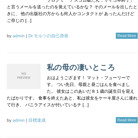
と言うメールを送ったのを覚えているかな？ そのメールを出したと
きに、 他の出版社の方からも何人かコンタクトが あったんだけど
ご存じの [...]
by
admin
|
Dr.モルツの自己啓発
Read More
私の母の凄いところ
おはようござます！ マット・フューリーで
す。 つい先日、母親と昼ごはんを食べまし
た。 彼女はこのあいだ８１歳の誕生日を迎え
たばかりです。 食事を終えたあと、私は彼女をケーキ屋さんに連れ
て行き、 バニラアイスが付いているチ [...]
by
admin
|
目標達成
Read More