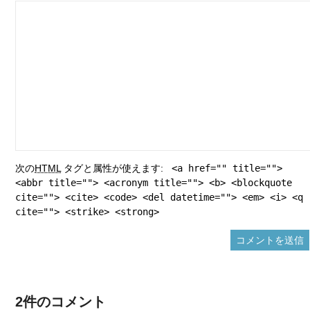
次の
HTML
タグと属性が使えます:
<a href="" title="">
<abbr title=""> <acronym title=""> <b> <blockquote
cite=""> <cite> <code> <del datetime=""> <em> <i> <q
cite=""> <strike> <strong>
2件のコメント