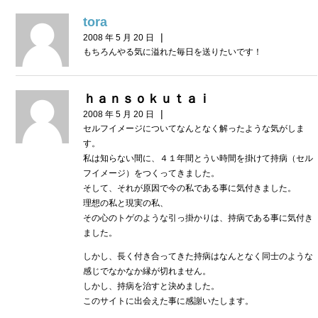
tora
|
2008 年 5 月 20 日
もちろんやる気に溢れた毎日を送りたいです！
ｈａｎｓｏｋｕｔａｉ
|
2008 年 5 月 20 日
セルフイメージについてなんとなく解ったような気がしま
す。
私は知らない間に、４１年間とうい時間を掛けて持病（セル
フイメージ）をつくってきました。
そして、それが原因で今の私である事に気付きました。
理想の私と現実の私、
その心のトゲのような引っ掛かりは、持病である事に気付き
ました。
しかし、長く付き合ってきた持病はなんとなく同士のような
感じでなかなか縁が切れません。
しかし、持病を治すと決めました。
このサイトに出会えた事に感謝いたします。