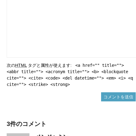
次の
HTML
タグと属性が使えます:
<a href="" title="">
<abbr title=""> <acronym title=""> <b> <blockquote
cite=""> <cite> <code> <del datetime=""> <em> <i> <q
cite=""> <strike> <strong>
3件のコメント