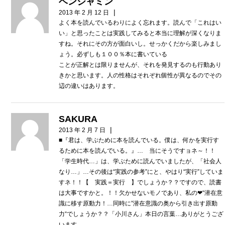
ベンジャミン
|
2013 年 2 月 12 日
よく本を読んでいるわりによく忘れます。読んで「これはい
い」と思ったことは実践してみると本当に理解が深くなりま
すね。それにその方が面白いし。せっかくだから楽しみまし
ょう。必ずしも１００％本に書いている
ことが正解とは限りませんが、それを発見するのも行動あり
きかと思います。人の性格はそれぞれ個性が異なるのでその
辺の違いはあります。
SAKURA
|
2013 年 2 月 7 日
■『君は、学ぶために本を読んでいる。僕は、何かを実行す
るために本を読んでいる。』… 当にそうですョネ～！！
「学生時代…」は、学ぶために読んでいましたが、「社会人
なり…」…その後は“実践の参考”にと、やはり“実行”していま
すネ！！【 実践＝実行 】でしょうか？？ですので、読書
は大事ですかと。！！欠かせないモノであり、私の❤“潜在意
識に移す原動力！…同時に”潜在意識の奥から引き出す原動
力“でしょうか？？「小川さん」本日の言葉…ありがとうござ
います…。