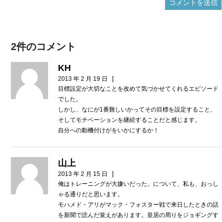
2件のコメント
KH
|
2013 年 2 月 19 日
目標設定が大切なことを改めて気づかせてくれるエピソード
でした。
しかし、なにが1番難しいかってその目標を設定すること、
そしてモチベーションを継続することだと感じます。
自分への動機付けがをいかにするか！
山上
|
2013 年 2 月 15 日
俺はトレーニングが大嫌いだった。について、私も、おっし
ゃる通りだと思います。
モハメド・アリがマック・フォスター戦で来日したときの話
を新聞で読んだ覚えがあります。皇居の周りをジョギングす