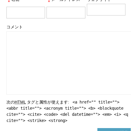
*
*
コメント
次の
HTML
タグと属性が使えます:
<a href="" title="">
<abbr title=""> <acronym title=""> <b> <blockquote
cite=""> <cite> <code> <del datetime=""> <em> <i> <q
cite=""> <strike> <strong>