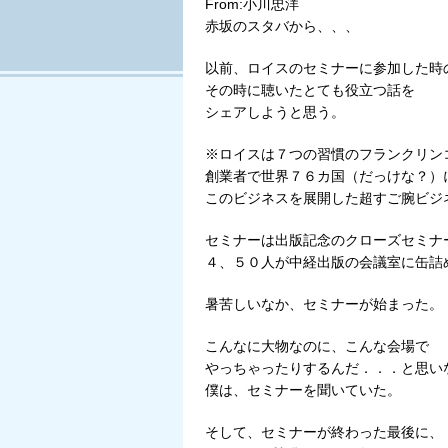
From:小川忠洋
Tweet
赤坂のスタバから、、、
以前、ロイスのセミナーに参加した時
その時に聴いたとても役立つ話を
シェアしようと思う。
※ロイスは７つの習慣のフランクリン
創業者で世界７６カ国（だっけな？）
このビジネスを展開した超すご腕ビジ
セミナーは出版記念のクローズセミナ
４、５０人が中経出版の会議室に缶詰
暑苦しいなか、セミナーが始まった。
こんなに大物なのに、こんな会場で
やっちゃったりするんだ．．．と思い
僕は、セミナーを聞いていた。
そして、セミナーが終わった最後に、