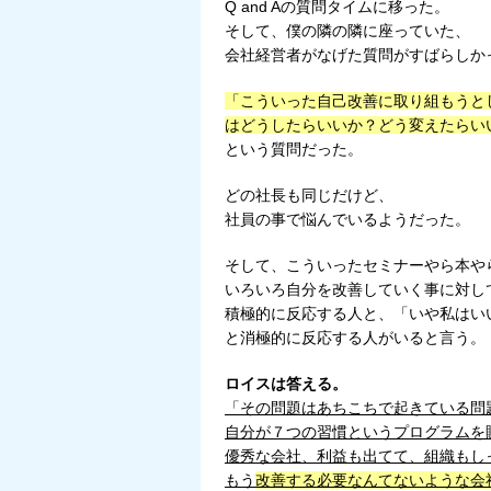
Q and Aの質問タイムに移った。
そして、僕の隣の隣に座っていた、
会社経営者がなげた質問がすばらしか
「こういった自己改善に取り組もうと
はどうしたらいいか？どう変えたらい
という質問だった。
どの社長も同じだけど、
社員の事で悩んでいるようだった。
そして、こういったセミナーやら本や
いろいろ自分を改善していく事に対し
積極的に反応する人と、「いや私はい
と消極的に反応する人がいると言う。
ロイスは答える。
「その問題はあちこちで起きている問
自分が７つの習慣というプログラムを
優秀な会社、利益も出てて、組織もし
もう
改善する必要なんてないような会