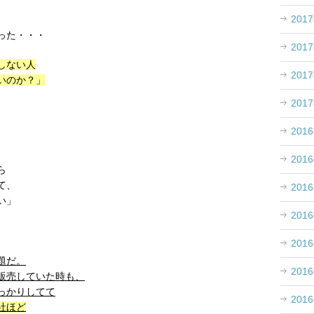
201
った・・・
201
しない人
201
いのか？」
201
201
201
ら
て、
201
い」
201
201
題だ。
201
販売していた時も、
っかりしてて
201
社ほど