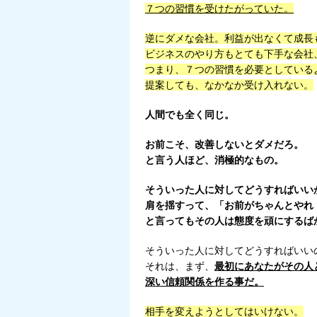
７つの習慣を受けたがっていた。
逆にダメな会社。利益が出なくて成長
ビジネスのやり方もとても下手な会社
つまり、７つの習慣を必要としている
提案しても、なかなか受け入れない。
人間でも全く同じ。
お前こそ、改善しないとダメだろ。
と言う人ほど、消極的なもの。
そういった人に対してどうすればいい
肩を揺すって、「お前がちゃんとやれ
と言ってもその人は態度を頑にするば
そういった人に対してどうすればいい
それは、まず、
最初にあなたがその人
深い信頼関係を作る事だ。
相手を変えようとしてはいけない。