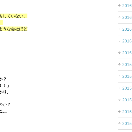
201
もしていない、
201
、
ような会社ほど
201
201
201
201
201
か？
！！」
201
かり。
201
のか？
と、
201
201