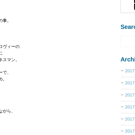
の事。
Sear
コヴィーの
に
Arch
ネスマン。
201
ーで、
め。
201
201
201
ながら、
201
201