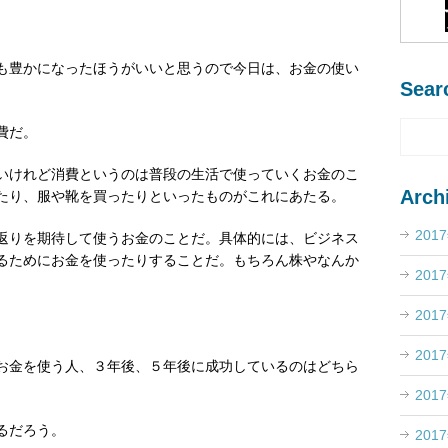
も豊かになったほうがいいと思うので今日は、お金の使い
Sear
費だ。
いけれど消費というのは普段の生活で使っていくお金のこ
Arch
たり、服や靴を買ったりといったものがこれにあたる。
201
返りを期待して使うお金のことだ。具体的には、ビジネス
るためにお金を使ったりすることだ。もちろん株やなんか
201
201
201
お金を使う人、３年後、５年後に成功しているのはどちら
201
るだろう。
201