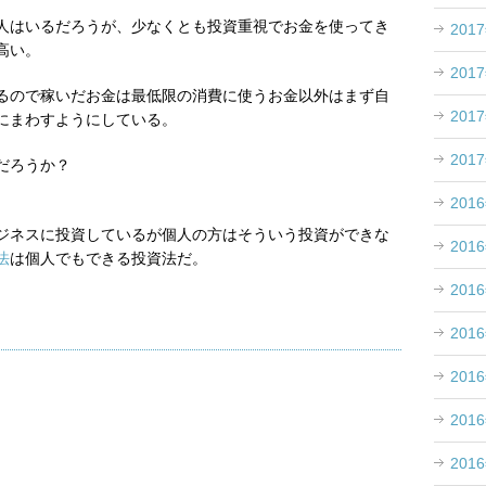
人はいるだろうが、少なくとも投資重視でお金を使ってき
201
高い。
201
るので稼いだお金は最低限の消費に使うお金以外はまず自
201
にまわすようにしている。
201
だろうか？
201
ジネスに投資しているが個人の方はそういう投資ができな
201
法
は個人でもできる投資法だ。
201
201
201
201
201