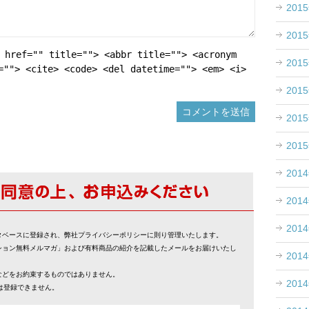
201
201
 href="" title=""> <abbr title=""> <acronym
201
=""> <cite> <code> <del datetime=""> <em> <i>
201
201
201
201
201
201
タベースに登録され、弊社プライバシーポリシーに則り管理いたします。
ション無料メルマガ」および有料商品の紹介を記載したメールをお届けいたし
201
などをお約束するものではありません。
201
スでは登録できません。