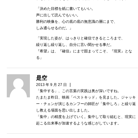
「決めた目標を紙に書いてもいい。
声に出して読んでもいい。
勝利の映像を、心の底の底の無意識の層にまで、
しみ通らせるのだ。」
「実現した姿が、はっきりと確信できるところまで、
繰り返し繰り返し、自分に言い聞かせる事だ。
『希望』は、『確信』にまで固まってこそ、『現実』とな
る」
是空
|
2013 年 9 月 27 日
「集中する」、この言葉の実践は奥が深いですね。
たまたま昨日、映画「ベストキッド」を見ました。ジャッキ
ー・チェンが演じるカンフーの師匠が「集中しろ」と繰り返
し教える場面を思い出しました。
「集中」の精度を上げていく。集中して取り組むと、現実に
起こる出来事が加速するような感じがしています。