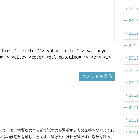
201
201
201
201
 href="" title=""> <abbr title=""> <acronym
=""> <cite> <code> <del datetime=""> <em> <i>
201
201
201
201
201
201
してしまう性質なので人前で話すのが緊張する人の気持ちなどよくわ
201
いるのは場数を踏むことです。逃げたいけれど逃げずに場数を踏み、