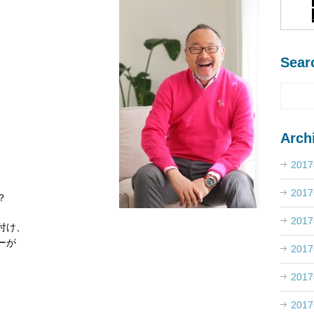
Sear
Arch
201
201
？
201
付け、
ーが
201
201
201