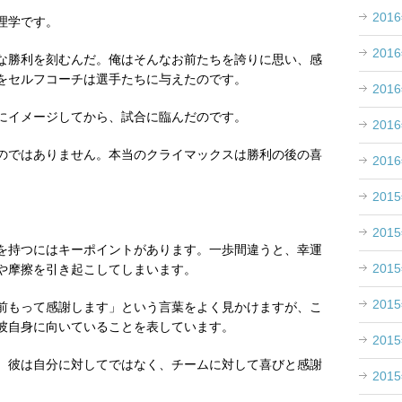
201
理学です。
201
な勝利を刻むんだ。俺はそんなお前たちを誇りに思い、感
をセルフコーチは選手たちに与えたのです。
201
にイメージしてから、試合に臨んだのです。
201
のではありません。本当のクライマックスは勝利の後の喜
201
201
201
を持つにはキーポイントがあります。一歩間違うと、幸運
201
や摩擦を引き起こしてしまいます。
201
前もって感謝します」という言葉をよく見かけますが、こ
彼自身に向いていることを表しています。
201
。彼は自分に対してではなく、チームに対して喜びと感謝
201