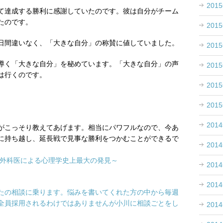
201
て達成する勝利に感謝していたのです。彼は自分がチーム
たのです。
201
日間違いなく、「大きな自分」の称賛に値していました。
201
導く「大きな自分」を秘めています。「大きな自分」の声
201
は行くのです。
201
201
201
がこっそり教えてあげます。相当にパワフルなので、今あ
に持ち越し、延長戦で見事な勝利をつかむことができるで
201
、外科医による心理学史上最大の発見～
201
201
たの相談に乗ります。悩みを書いてくれた方の中から毎週
全員採用されるわけではありませんが小川に相談ごとをし
201