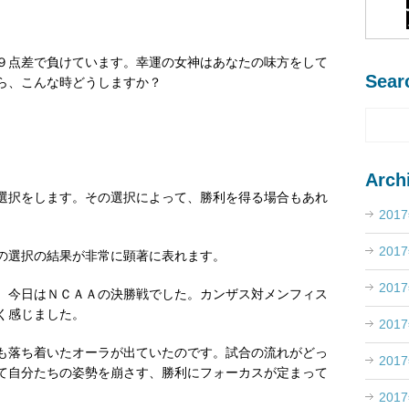
９点差で負けています。幸運の女神はあなたの味方をして
Sear
ら、こんな時どうしますか？
Arch
選択をします。その選択によって、勝利を得る場合もあれ
201
201
の選択の結果が非常に顕著に表れます。
201
、今日はＮＣＡＡの決勝戦でした。カンザス対メンフィス
く感じました。
201
も落ち着いたオーラが出ていたのです。試合の流れがどっ
201
て自分たちの姿勢を崩さす、勝利にフォーカスが定まって
201