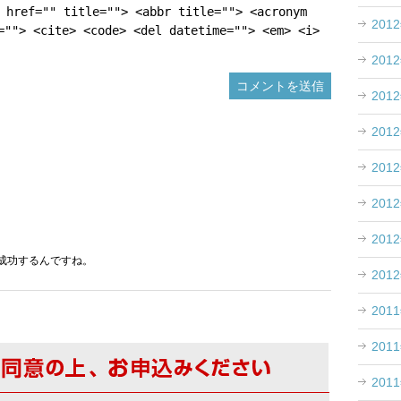
 href="" title=""> <abbr title=""> <acronym
201
=""> <cite> <code> <del datetime=""> <em> <i>
201
201
201
201
201
201
成功するんですね。
201
201
201
201