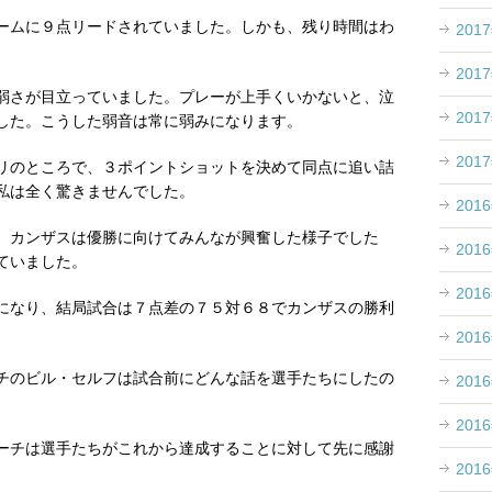
ームに９点リードされていました。しかも、残り時間はわ
201
201
弱さが目立っていました。プレーが上手くいかないと、泣
201
した。こうした弱音は常に弱みになります。
201
リのところで、３ポイントショットを決めて同点に追い詰
私は全く驚きませんでした。
201
、カンザスは優勝に向けてみんなが興奮した様子でした
201
ていました。
201
になり、結局試合は７点差の７５対６８でカンザスの勝利
201
チのビル・セルフは試合前にどんな話を選手たちにしたの
201
201
ーチは選手たちがこれから達成することに対して先に感謝
201