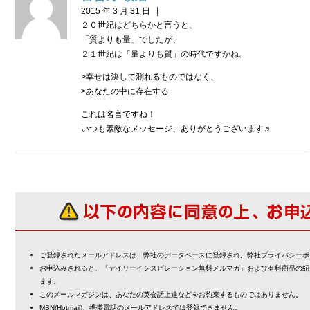
|
2015 年 3 月 31 日
２０世紀はどちらかと言うと、
「質よりも量」でしたが、
２１世紀は「量よりも質」の時代ですかね。
>幸せは決して測れるものではなく、
>あなたの中に存在する
これは名言ですね！
いつも素敵なメッセージ、ありがとうございます♬
ご登録されたメールアドレスは、弊社のデータベースに登録され、弊社プライバシーポ
お申込みされると、「デイリーインスピレーション無料メルマガ」および有料商品の紹
ます。
このメールマガジンは、あなたの英会話上達などをお約束するものではありません。
MSN(Hotmail)、携帯電話のメールアドレスでは登録できません。