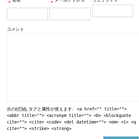
*
*
コメント
次の
HTML
タグと属性が使えます:
<a href="" title="">
<abbr title=""> <acronym title=""> <b> <blockquote
cite=""> <cite> <code> <del datetime=""> <em> <i> <q
cite=""> <strike> <strong>