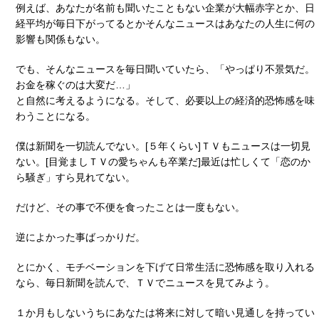
例えば、あなたが名前も聞いたこともない企業が大幅赤字とか、日
経平均が毎日下がってるとかそんなニュースはあなたの人生に何の
影響も関係もない。
でも、そんなニュースを毎日聞いていたら、「やっぱり不景気だ。
お金を稼ぐのは大変だ…」
と自然に考えるようになる。そして、必要以上の経済的恐怖感を味
わうことになる。
僕は新聞を一切読んでない。[５年くらい]ＴＶもニュースは一切見
ない。[目覚ましＴＶの愛ちゃんも卒業だ]最近は忙しくて「恋のか
ら騒ぎ」すら見れてない。
だけど、その事で不便を食ったことは一度もない。
逆によかった事ばっかりだ。
とにかく、モチベーションを下げて日常生活に恐怖感を取り入れる
なら、毎日新聞を読んで、ＴＶでニュースを見てみよう。
１か月もしないうちにあなたは将来に対して暗い見通しを持ってい