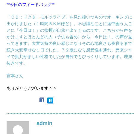
**今日のフィードバック**
「ＣＤ：ドクターモルツライブ」を見た後いつものウオーキングに
出かけました（１時間５ＫＭほど）。不思議なことに途中会う人ご
とに「今日は！」の挨拶が自然と出てくるのです。こちらから声を
かけますとほとんどの人（子供も含め）から「今日は！」の声が返
ってきます。大変気持の良い感じになりその心地良さも夜寝るまで
続き大変幸せな１日でした。７２歳になり感受性も薄れ、元来シャ
イで批判がましい性格でしたが自分でもびっくりしています。理屈
抜きです。
宮本さん
ありがとうございます＾＾
admin