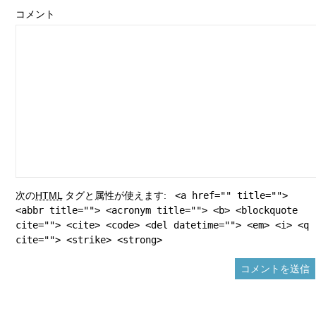
コメント
次の
HTML
タグと属性が使えます:
<a href="" title="">
<abbr title=""> <acronym title=""> <b> <blockquote
cite=""> <cite> <code> <del datetime=""> <em> <i> <q
cite=""> <strike> <strong>