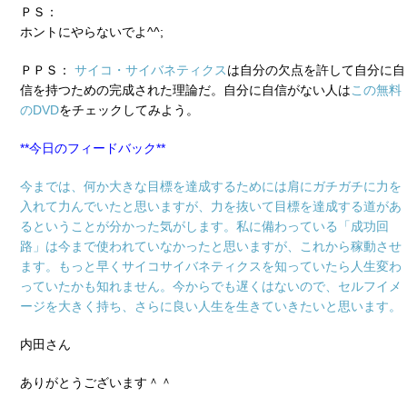
ＰＳ：
ホントにやらないでよ^^;
ＰＰＳ：
サイコ・サイバネティクス
は自分の欠点を許して自分に自
信を持つための完成された理論だ。自分に自信がない人は
この無料
のDVD
をチェックしてみよう。
**今日のフィードバック**
今までは、何か大きな目標を達成するためには肩にガチガチに力を
入れて力んでいたと思いますが、力を抜いて目標を達成する道があ
るということが分かった気がします。私に備わっている「成功回
路」は今まで使われていなかったと思いますが、これから稼動させ
ます。もっと早くサイコサイバネティクスを知っていたら人生変わ
っていたかも知れません。今からでも遅くはないので、セルフイメ
ージを大きく持ち、さらに良い人生を生きていきたいと思います。
内田さん
ありがとうございます＾＾