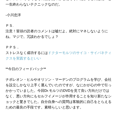
一生終わらないテクニックなのだ。
-小川忠洋
ＰＳ.
注意！冒頭の読者のコメントは嘘だよ。絶対にマネしないように
ね。マジで。冗談わかるでしょ？
ＰＰＳ．
ストレスなく成功するには
ドクターモルツのサイコ・サイバネティ
クスを実践するといい
**今日のフィードバック**
ナポレオン・ヒルやオリソン・マーデンのプログラムを学び、会社
を設立しかなり上手く運んでいたのですが、なにかが心の中で引っ
かかっていました。今回Dr.モルツのDVDを見て良い方向だけでは
なく、悪い方向にもセルフイメージが作用することを知り新たなシ
ョックと驚きでした。自分自身への質問は客観的に自己をとらえる
ための最良の手段です。素晴らしいと思います。