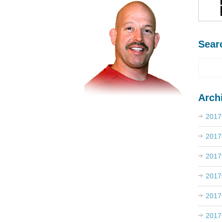
Sear
Arch
201
201
201
201
201
201