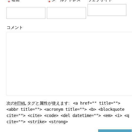
*
*
コメント
次の
HTML
タグと属性が使えます:
<a href="" title="">
<abbr title=""> <acronym title=""> <b> <blockquote
cite=""> <cite> <code> <del datetime=""> <em> <i> <q
cite=""> <strike> <strong>