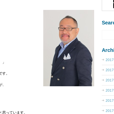
Sear
。
Arch
201
。」
201
です。
201
が、
201
201
201
と思っています。