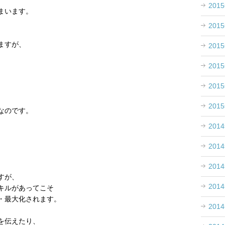
201
まいます。
201
ますが、
201
201
201
、
201
なのです。
201
201
。
201
すが、
201
キルがあってこそ
・最大化されます。
201
を伝えたり、