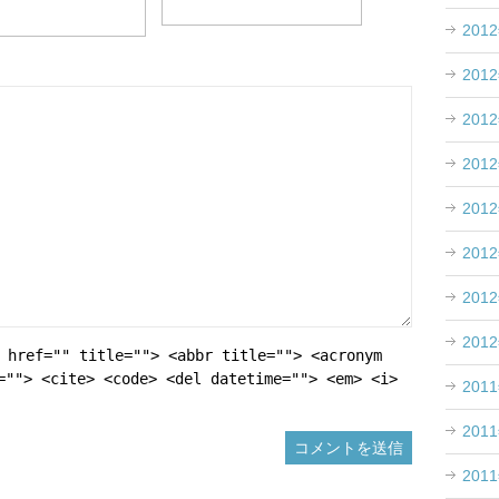
201
201
201
201
201
201
201
201
 href="" title=""> <abbr title=""> <acronym
=""> <cite> <code> <del datetime=""> <em> <i>
201
201
201