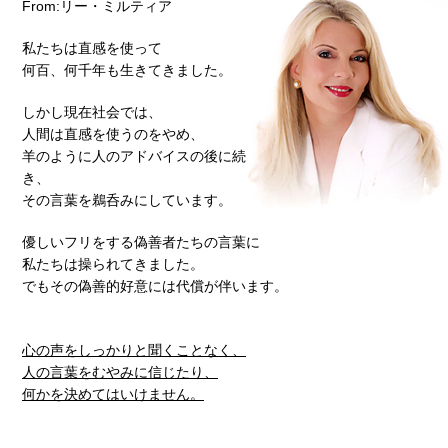
From:リー・ミルティア
私たちは直感を使って
何百、何千年も生きてきました。
しかし現在社会では、
人間は直感を使うのをやめ、
羊のように人のアドバイスの後に続
き、
その言葉を鵜呑みにしています。
優しいフリをする偽善者たちの言葉に
私たちは操られてきました。
でもその偽善的好意には代償が伴います。
心の声をしっかりと聞くことなく、
人の言葉をむやみに信じたり、
何かを決めてはいけません。