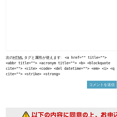
次の
HTML
タグと属性が使えます:
<a href="" title="">
<abbr title=""> <acronym title=""> <b> <blockquote
cite=""> <cite> <code> <del datetime=""> <em> <i> <q
cite=""> <strike> <strong>