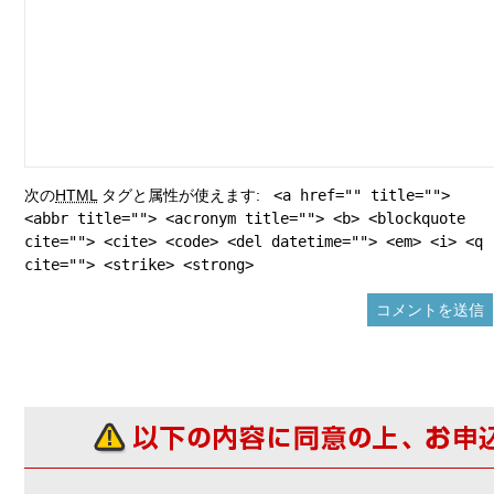
次の
HTML
タグと属性が使えます:
<a href="" title="">
<abbr title=""> <acronym title=""> <b> <blockquote
cite=""> <cite> <code> <del datetime=""> <em> <i> <q
cite=""> <strike> <strong>