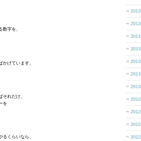
201
201
る数字を、
201
201
201
ばかげています。
201
201
ばそれだけ、
201
ーを
201
201
やるくらいなら、
201