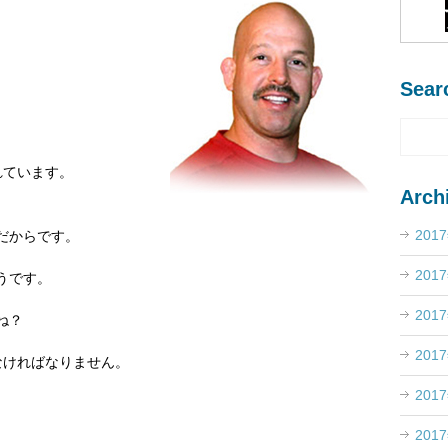
Sear
れています。
Arch
201
だからです。
201
うです。
201
ね？
201
なければなりません。
201
201