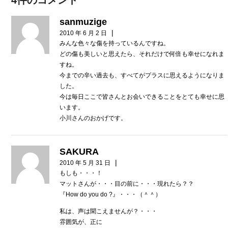
4件のコメント
sanmuzige
|
2010 年 6 月 2 日
みんな色々な傷を持っているんですね。
どの傷も美しいと思えたら、それだけで何倍も幸せになれま
すね。
今までの辛い過去も、すべてがプラスに思えるようになりま
した。
今は毎日ここで皆さんとお会いできることをとても幸せに思
います。
小川さんのおかげです。
SAKURA
|
2010 年 5 月 31 日
もしも・・・！
マットさんが・・・目の前に・・・現れたら？？
『How do you do ?』・・・（＾＾）
私は、声は聞こえませんが？・・・
雰囲気が、正に