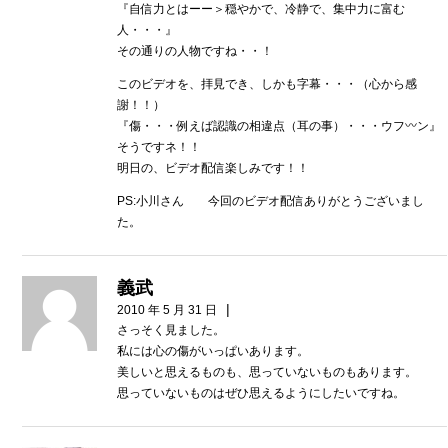
『自信力とはーー＞穏やかで、冷静で、集中力に富む
人・・・』
その通りの人物ですね・・！
このビデオを、拝見でき、しかも字幕・・・（心から感
謝！！）
『傷・・・例えば認識の相違点（耳の事）・・・ウフ〰ン』
そうですネ！！
明日の、ビデオ配信楽しみです！！
PS:小川さん 今回のビデオ配信ありがとうございまし
た。
義武
|
2010 年 5 月 31 日
さっそく見ました。
私には心の傷がいっぱいあります。
美しいと思えるものも、思っていないものもあります。
思っていないものはぜひ思えるようにしたいですね。