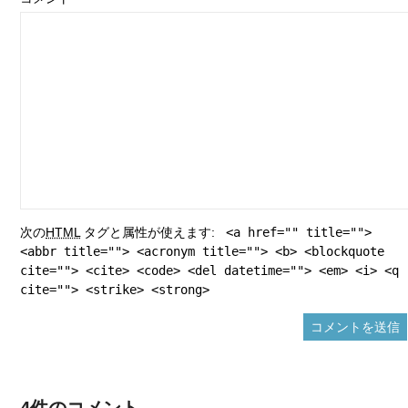
次の
HTML
タグと属性が使えます:
<a href="" title="">
<abbr title=""> <acronym title=""> <b> <blockquote
cite=""> <cite> <code> <del datetime=""> <em> <i> <q
cite=""> <strike> <strong>