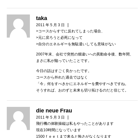
taka
|
2011 年 5 月 3 日
>コースからすでに反れてしまった場合、
>元に戻ろうと必死になって
>自分のエネルギーを無駄遣いしても意味がない
2007年末、会社で突然の畑違いへの異動命令後、数年間、
まさに私が陥っていたことです。
今日の話はすごく良かったです。
コースから外れた過去ではなく
「今」何をすべきかにエネルギーを費やすべきですね。
そうすれば、おのずと未来も切り拓けるのだと信じて。
die neue Frau
|
2011 年 5 月 3 日
飛行機の体験操縦は私もやったことがあります
現在10時間になっています
1500ｆｅｅｔまで来ると怖さがなくなります