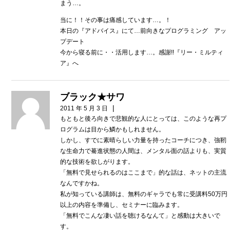
まう…。
当に！！その事は痛感しています…。！
本日の『アドバイス』にて…前向きなプログラミング アッ
プデート
今から寝る前に・・活用します…。感謝!!『リー・ミルティ
ア』へ
ブラック★サワ
|
2011 年 5 月 3 日
もともと後ろ向きで悲観的な人にとっては、このような再プ
ログラムは目から鱗かもしれません。
しかし、すでに素晴らしい力量を持ったコーチにつき、強靭
な生命力で驀進状態の人間は、メンタル面の話よりも、実質
的な技術を欲しがります。
「無料で見せられるのはここまで」的な話は、ネットの主流
なんですかね。
私が知っている講師は、無料のギャラでも常に受講料50万円
以上の内容を準備し、セミナーに臨みます。
「無料でこんな凄い話を聴けるなんて」と感動は大きいで
す。