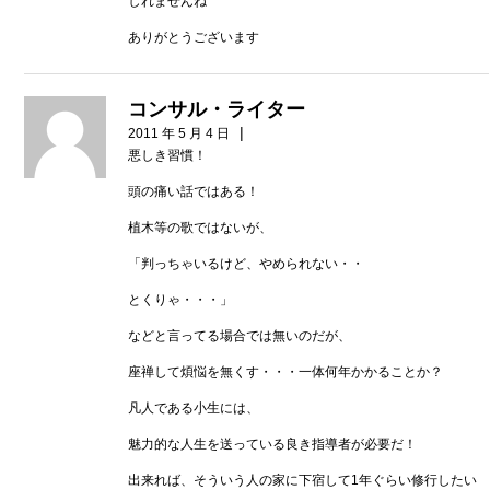
しれませんね
ありがとうございます
コンサル・ライター
|
2011 年 5 月 4 日
悪しき習慣！
頭の痛い話ではある！
植木等の歌ではないが、
「判っちゃいるけど、やめられない・・
とくりゃ・・・」
などと言ってる場合では無いのだが、
座禅して煩悩を無くす・・・一体何年かかることか？
凡人である小生には、
魅力的な人生を送っている良き指導者が必要だ！
出来れば、そういう人の家に下宿して1年ぐらい修行したい