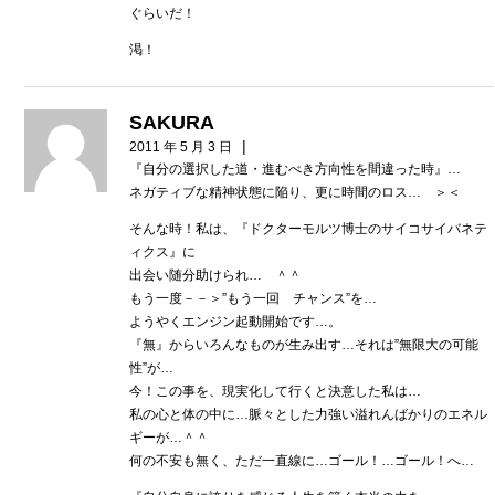
ぐらいだ！
渇！
SAKURA
|
2011 年 5 月 3 日
『自分の選択した道・進むべき方向性を間違った時』…
ネガティブな精神状態に陥り、更に時間のロス… ＞＜
そんな時！私は、『ドクターモルツ博士のサイコサイバネテ
ィクス』に
出会い随分助けられ… ＾＾
もう一度－－＞”もう一回 チャンス”を…
ようやくエンジン起動開始です…。
『無』からいろんなものが生み出す…それは”無限大の可能
性”が…
今！この事を、現実化して行くと決意した私は…
私の心と体の中に…脈々とした力強い溢れんばかりのエネル
ギーが…＾＾
何の不安も無く、ただ一直線に…ゴール！…ゴール！へ…