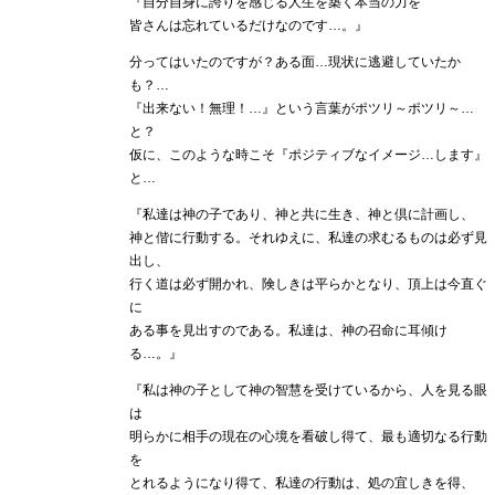
『自分自身に誇りを感じる人生を築く本当の力を
皆さんは忘れているだけなのです…。』
分ってはいたのですが？ある面…現状に逃避していたか
も？…
『出来ない！無理！…』という言葉がポツリ～ポツリ～…
と？
仮に、このような時こそ『ポジティブなイメージ…します』
と…
『私達は神の子であり、神と共に生き、神と倶に計画し、
神と偕に行動する。それゆえに、私達の求むるものは必ず見
出し、
行く道は必ず開かれ、険しきは平らかとなり、頂上は今直ぐ
に
ある事を見出すのである。私達は、神の召命に耳傾け
る…。』
『私は神の子として神の智慧を受けているから、人を見る眼
は
明らかに相手の現在の心境を看破し得て、最も適切なる行動
を
とれるようになり得て、私達の行動は、処の宜しきを得、