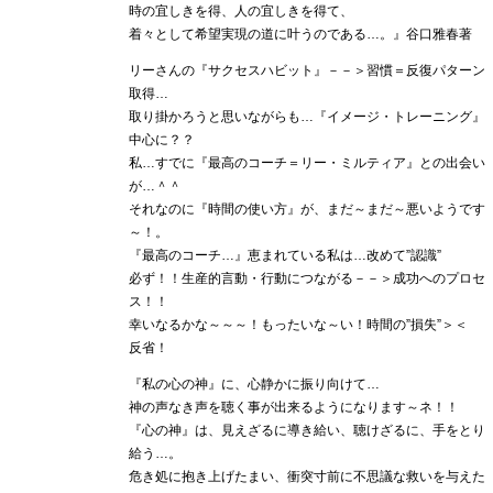
時の宜しきを得、人の宜しきを得て、
着々として希望実現の道に叶うのである…。』谷口雅春著
リーさんの『サクセスハビット』－－＞習慣＝反復パターン
取得…
取り掛かろうと思いながらも…『イメージ・トレーニング』
中心に？？
私…すでに『最高のコーチ＝リー・ミルティア』との出会い
が…＾＾
それなのに『時間の使い方』が、まだ～まだ～悪いようです
～！。
『最高のコーチ…』恵まれている私は…改めて”認識”
必ず！！生産的言動・行動につながる－－＞成功へのプロセ
ス！！
幸いなるかな～～～！もったいな～い！時間の”損失”＞＜
反省！
『私の心の神』に、心静かに振り向けて…
神の声なき声を聴く事が出来るようになります～ネ！！
『心の神』は、見えざるに導き給い、聴けざるに、手をとり
給う…。
危き処に抱き上げたまい、衝突寸前に不思議な救いを与えた