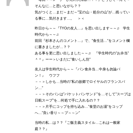
そんなに…と思いながら？？
気がつくと…まだ～まだ～”宝の山・処分の山”が…残ってい
る事に…気付きます…。 ＞＜
昨日から～～『TYOの友人…』を思い出します～～♫ 学生
時代から～～♫
前回『杉本さんのコメント…』で、”食生活…”をコメント欄
に書きましたが…？？
ある事を更に思い出しました～～♫ 『学生時代の”お弁当”
＾＾』ーー＞いまだに”食いしん坊”
友人は学生時代から～～『パン食弁当…中身も勿論パ
ン！』 ウフフ
－－＞しかも…当時の”私の故郷でロイヤルのフランスパ
ン…”
－－＞そのパンは”バケットパンサンド”を…そして”スープは
日航スープ”を…何処で手に入れるの？？
－－＞片手にコップを持ち込み…”食堂のお湯”をコップ
へ…”良い香り～～プ～～ン”
当時の私…は？？『ご飯主義スタイル…これは一般家
庭？？』