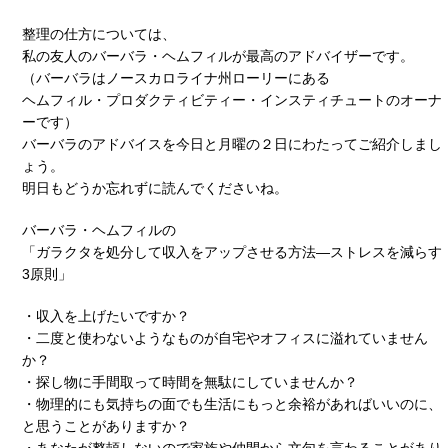
整理の仕方については、
私の友人のバーバラ・ヘムフィルが最高のアドバイザーです。
（バーバラはノースカロライナ州ローリーにある
ヘムフィル・プロダクティビティー・インスティチュートのオーナ
ーです）
バーバラのアドバイスを今日と月曜の２日にわたってご紹介しまし
ょう。
明日もどうか忘れずに読んでくださいね。
バーバラ・ヘムフィルの
「ガラクタを処分して収入をアップさせる方法―ストレスを減らす
3原則」
・収入を上げたいですか？
・二度と使わないようなものが自宅やオフィスに溢れていません
か？
・探し物に手間取って時間を無駄にしていませんか？
・物理的にも気持ちの面でも生活にもっと余裕があればいいのに、
と思うことがありますか？
・あなたが整頓しないので家族や仲間から文句を言わることがあり