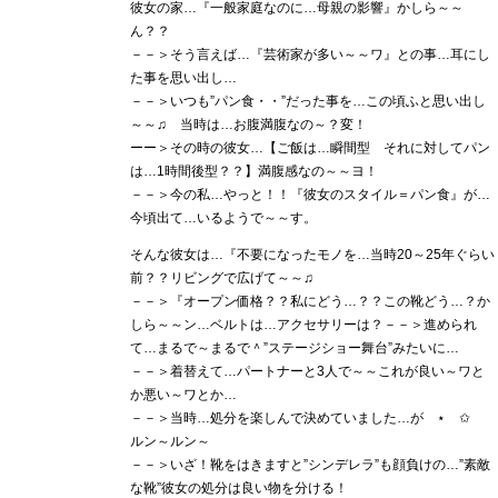
彼女の家…『一般家庭なのに…母親の影響』かしら～～
ん？？
－－＞そう言えば…『芸術家が多い～～ワ』との事…耳にし
た事を思い出し…
－－＞いつも”パン食・・”だった事を…この頃ふと思い出し
～～♫ 当時は…お腹満腹なの～？変！
ーー＞その時の彼女…【ご飯は…瞬間型 それに対してパン
は…1時間後型？？】満腹感なの～～ヨ！
－－＞今の私…やっと！！『彼女のスタイル＝パン食』が…
今頃出て…いるようで～～す。
そんな彼女は…『不要になったモノを…当時20～25年ぐらい
前？？リビングで広げて～～♫
－－＞『オープン価格？？私にどう…？？この靴どう…？か
しら～～ン…ベルトは…アクセサリーは？－－＞進められ
て…まるで～まるで＾”ステージショー舞台”みたいに…
－－＞着替えて…パートナーと3人で～～これが良い～ワと
か悪い～ワとか…
－－＞当時…処分を楽しんで決めていました…が ⋆ ✩
ルン～ルン～
－－＞いざ！靴をはきますと”シンデレラ”も顔負けの…”素敵
な靴”彼女の処分は良い物を分ける！