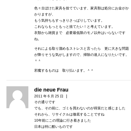
色々古ぼけた家具を捨てています、家具類は処分にお金がか
かりますが、
もう気持ちもすっきりさっぱりしています。
これならもっともっと捨てたい！と考えています。
衣類から雑貨まで 必要最低限のモノ以外はいらないです
ね。
それによる取り溜めるストレスと言ったら 更に大きな問題
が降りそうな気がしますので、掃除の達人になりたいです。
＾＾
邪魔するものは 取り払います。＾＾
die neue Frau
|
2011 年 6 月 25 日
その通りです
でも、その前に、ゴミを買わないのが得策だと感じました
それから、リサイクルは徹底することですね
10年前にこの理論に行き着きました
日本は特に酷いものです