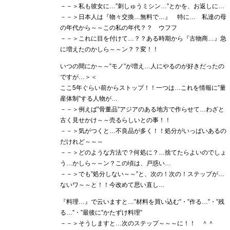
－－＞私も彼女に…”刺しゅうミシン…”とかを、お返しに…
－－＞日本人は『物々交換…無料で…』 特に… 私達の母
の年代から～～この私の年代？？ ウフフ
－－＞これに目を付けて…？？ある時期から『古物商…』急
に増えたのかしら～～ン？？変！！
いつの間にか～～”モノ”が増え…人にやるのが好きだったの
ですが…＞＜
ここ5年ぐらい前からストップ！！一つは…これを情報に”量
産体制”する人物が…
－－＞例えば”骨董品”アジアのある地方で作らせて…わざと
古く見せかけ～～売るらしいとの事！！
－－＞気がつくと…不良品が多く！！処分がいっぱいあるの
だけれど～～～
－－＞どのような方法で？何処に？…捨てたらよいのでしょ
う…かしら～～ン？この頃は、戸惑い…
－－＞でも”処分しない～～”と、次の！次の！ステップが…
ないワ～～と！！今改めて思い直し…
『料理…』で云いますと…”材料を買い込む”・”作る…”・”残
る…”・”最後に”かたずけ料理”
－－＞そうしますと…次のステップ～～～に！！ ＾＾