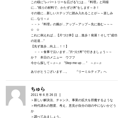
この様に”レパートリーを広げる”には…『料理』と同様
に…”残りの材料で、かたずけ丼”をします～ネ！
その後に…新しいステップに踏み入れることが～～楽しみ
に…なり～♫
－－＞『料理』の腕が…アップ～アップ～先に進む～～～
✩ ✩
これに例えれば…【片づけ丼】は…進歩！発展！そして”成功
の近道…”
【先ず進歩…向上…！！】
－－＞食事で云います…”片づけ丼”で行きましょう～～
か？ 本日のメニュー ウフフ
今から探して～♫～♫ ”Step me up … ” ～♫～♫
ありがとうございます…。 『リーミルティア』へ
ちゅら
|
2011 年 6 月 26 日
＞新しい解決法、チャンス、事業の拡大を邪魔するような
＞時代遅れの態度、考え、意見が自分の頭の中にないかどう
か
＞調べてみましょう。