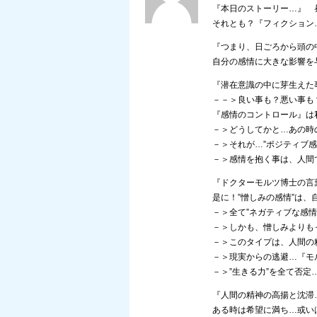
『本日のストーリー…』 
それとも？『フィクション
『つまり、日ごろから頭の
自分の感情に大きな影響
『潜在意識の中に芽生えた
－－＞良い事も？悪い事も
『感情のコントロール』は私
－＞どうしてかと…あの時
－＞それが…”ポジティブ感
－＞感情を抱く事は、人間
『ドクターモルツ博士の言
是に！”憎しみの感情”は
－＞全て”ネガティブな感
－＞しかも、憎しみよりも
－＞このタイプは、人間の
－＞現実からの逃避…『モ
－＞”生きる力”を全て否
『人間の精神の高揚と沈滞
ある時は希望に満ち…或い