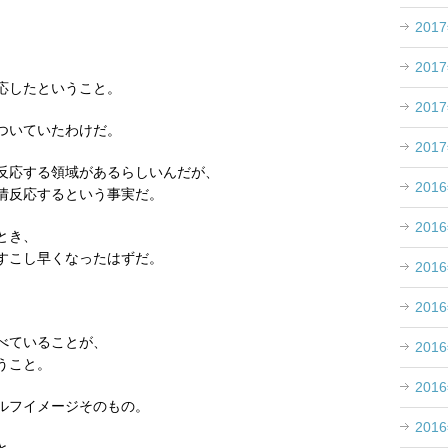
201
201
応したということ。
201
ついていたわけだ。
201
反応する領域があるらしいんだが、
201
情反応するという事実だ。
201
とき、
すこし早くなったはずだ。
201
201
べていることが、
201
うこと。
201
ルフイメージそのもの。
201