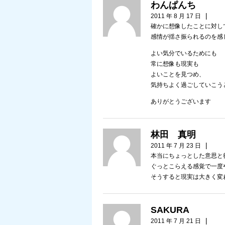
わんぱんち
|
2011 年 8 月 17 日
確かに想像したことに対し
感情が揺さ振られるのを感
よい気分でいるためにも
常に想像も現実も
よいことを見つめ、
気持ちよく過ごしていこう
ありがとうございます
林田 真明
|
2011 年 7 月 23 日
本当にちょっとした意思と
ぐっとこらえる感覚で一度
そうすると現実は大きく変
SAKURA
|
2011 年 7 月 21 日