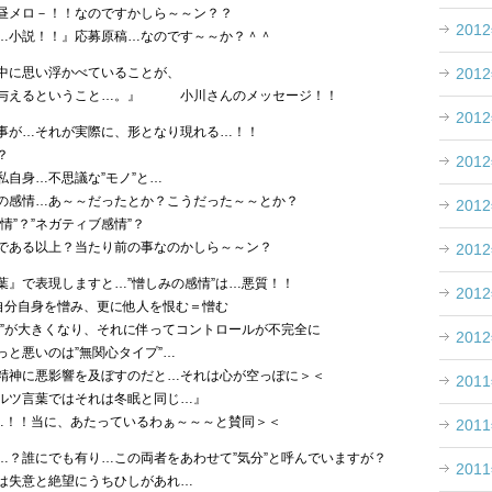
昼メロ－！！なのですかしら～～ン？？
201
…小説！！』応募原稿…なのです～～か？＾＾
201
中に思い浮かべていることが、
を与えるということ…。』 小川さんのメッセージ！！
201
事が…それが実際に、形となり現れる…！！
？
201
自身…不思議な”モノ”と…
の感情…あ～～だったとか？こうだった～～とか？
201
情”？”ネガティブ感情”？
である以上？当たり前の事なのかしら～～ン？
201
葉』で表現しますと…”憎しみの感情”は…悪質！！
201
、自分自身を憎み、更に他人を恨む＝憎む
情”が大きくなり、それに伴ってコントロールが不完全に
201
っと悪いのは”無関心タイプ”…
精神に悪影響を及ぼすのだと…それは心が空っぽに＞＜
201
ルツ言葉ではそれは冬眠と同じ…』
定…！！当に、あたっているわぁ～～～と賛同＞＜
201
…？誰にでも有り…この両者をあわせて”気分”と呼んでいますが？
201
は失意と絶望にうちひしがあれ…