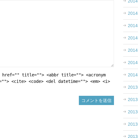
201
201
201
201
201
201
201
 href="" title=""> <abbr title=""> <acronym
=""> <cite> <code> <del datetime=""> <em> <i>
201
201
201
201
201