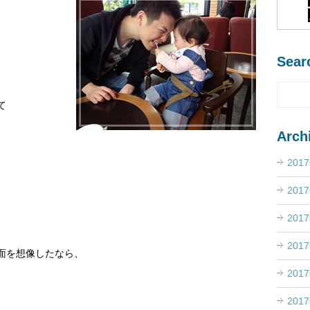
Sear
て
Arch
201
201
201
201
面を想像したなら、
201
201