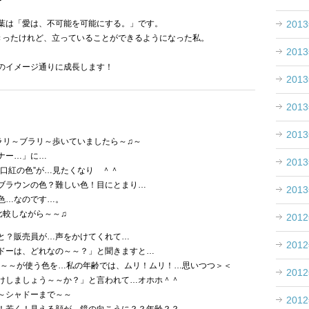
201
葉は「愛は、不可能を可能にする。」です。
きったけれど、立っていることができるようになった私。
201
のイメージ通りに成長します！
201
201
201
ブラリ～ブラリ～歩いていましたら～♫～
ナー…」に…
201
”口紅の色”が…見たくなり ＾＾
ブラウンの色？難しい色！目にとまり…
201
色…なのです…。
比較しながら～～♫
201
と？販売員が…声をかけてくれて…
201
ドーは、どれなの～～？」と聞きますと…
代～～～が使う色を…私の年齢では、ムリ！ムリ！…思いつつ＞＜
201
けしましょう～～か？」と言われて…オホホ＾＾
～シャドーまで～～
201