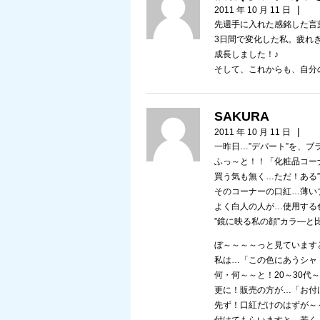
|
2011 年 10 月 11 日
先週手に入れた感銘した言
3日間で変化した私。疲れ
成長しました！♪
そして、これからも、自分
SAKURA
|
2011 年 10 月 11 日
一昨日…”デパート”を、
ふっ～と！！「化粧品コー
買う気も無く…ただ！ある
そのコーナーの口紅…薄い
よく白人の人が…使用する
”鏡に映る私の顔”カラ―と
ぼ～～～～っと見ています
私は…「この色にあうシャ
何・何～～と！20～30
更に！販売の方が…「お付
先ず！口紅だけのはずが～