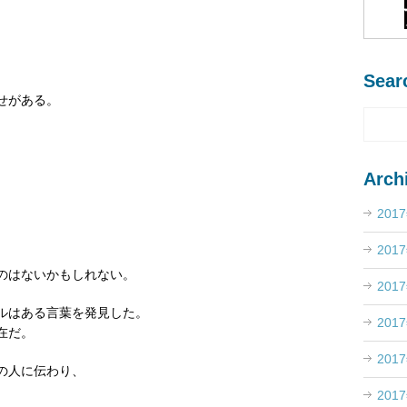
Sear
せがある。
。
Arch
201
201
のはないかもしれない。
201
ルはある言葉を発見した。
201
在だ。
201
の人に伝わり、
201