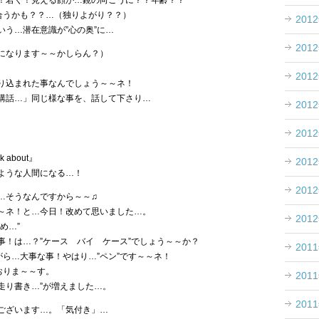
！若く！見える顔が…鏡の向こうに？？年齢？？
似合うかも？？…（独りよがり？？）
201
いう…潜在意識が”心の奥”に…
201
になります～～かしらん？）
201
り込まれた事なんでしょう～～ネ！
講話…」同じ様な事を、話して下さり…
201
201
nk about』
201
ような人間になる…！
201
…そうなんですから～～♫
～ネ！と…今日！改めて思いました…。
201
め…”
事！は…？”ケース バイ ケース”でしょう～～か？
201
がら…大事な事！やはり…”ペン”です～～ネ！
おりま～～す。
201
の走り書き…”が増えました…。
201
ございます…。「気付き」…