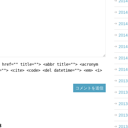
201
201
201
201
201
201
 href="" title=""> <abbr title=""> <acronym
201
=""> <cite> <code> <del datetime=""> <em> <i>
201
201
201
201
き
201