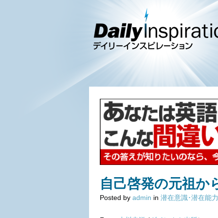
自己啓発の元祖か
Posted by
admin
in
潜在意識･潜在能