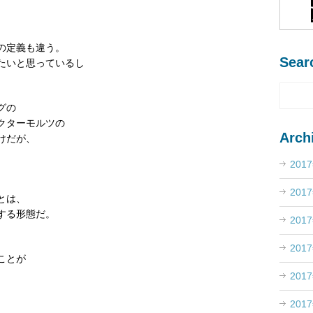
の定義も違う。
Sear
たいと思っているし
グの
クターモルツの
Arch
けだが、
201
、
201
とは、
する形態だ。
201
201
ことが
201
201