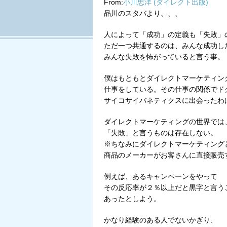
From:
小川忠洋
(ダイレクト出版)
Tweet
品川のスタバより、、、
人によって「成功」の定義も「失敗」
ただ一つ共通するのは、みんな成功し
みんな失敗を怖がっていると言う事。
僕はもともとダイレクトマーケティン
仕事をしている。その仕事の関係でド
サイコサイバネティクスに出会ったわ
ダイレクトマーケティングの世界では
「失敗」と言うものは存在しない。
※ちなみにダイレクトマーケティング
商品のメーカーがお客さんに直接販売
例えば、あるキャンペーンをやって
その反応率が２％以上だと黒字と言う
あったとしよう。
かなり経験のある人でないかぎり、