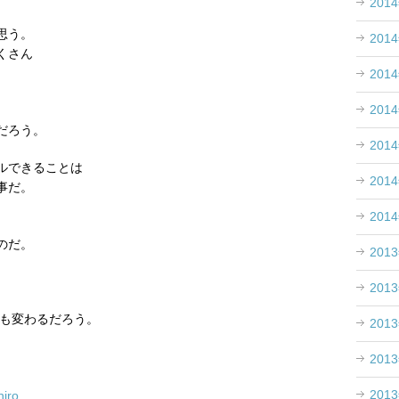
201
思う。
201
くさん
201
201
。
だろう。
201
ルできることは
201
事だ。
201
のだ。
201
201
観も変わるだろう。
201
201
201
hiro