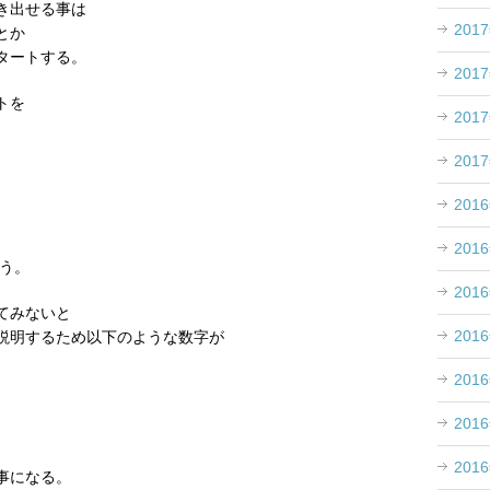
き出せる事は
201
とか
タートする。
201
トを
201
201
201
201
使う。
201
てみないと
201
説明するため以下のような数字が
201
201
201
事になる。