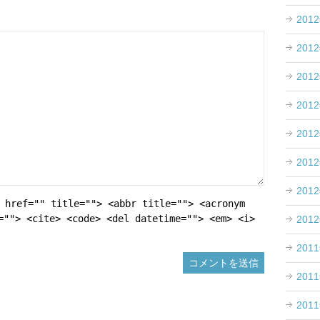
201
201
201
201
201
201
201
 href="" title=""> <abbr title=""> <acronym
=""> <cite> <code> <del datetime=""> <em> <i>
201
201
201
201