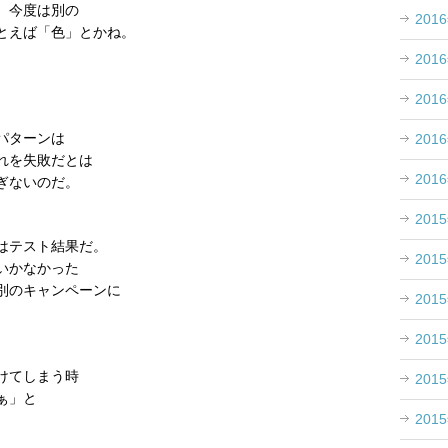
、今度は別の
201
とえば「色」とかね。
201
201
パターンは
201
れを失敗だとは
201
ぎないのだ。
201
はテスト結果だ。
201
いかなかった
別のキャンペーンに
201
201
、
けてしまう時
201
ぁ」と
201