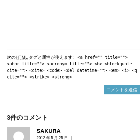
次の
HTML
タグと属性が使えます:
<a href="" title="">
<abbr title=""> <acronym title=""> <b> <blockquote
cite=""> <cite> <code> <del datetime=""> <em> <i> <q
cite=""> <strike> <strong>
3件のコメント
SAKURA
|
2012 年 5 月 25 日