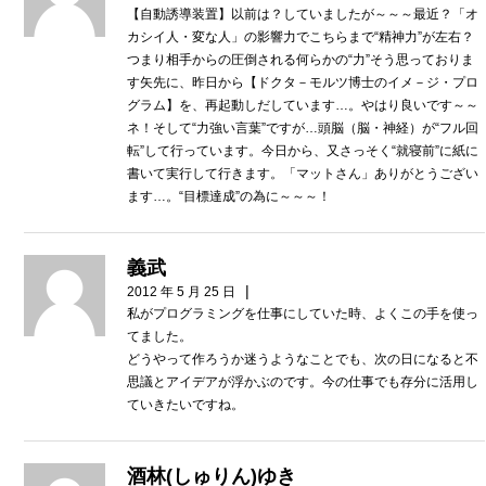
【自動誘導装置】以前は？していましたが～～～最近？「オ
カシイ人・変な人」の影響力でこちらまで“精神力”が左右？
つまり相手からの圧倒される何らかの“力”そう思っておりま
す矢先に、昨日から【ドクタ－モルツ博士のイメ－ジ・プロ
グラム】を、再起動しだしています…。やはり良いです～～
ネ！そして“力強い言葉”ですが…頭脳（脳・神経）が“フル回
転”して行っています。今日から、又さっそく“就寝前”に紙に
書いて実行して行きます。「マットさん」ありがとうござい
ます…。“目標達成”の為に～～～！
義武
|
2012 年 5 月 25 日
私がプログラミングを仕事にしていた時、よくこの手を使っ
てました。
どうやって作ろうか迷うようなことでも、次の日になると不
思議とアイデアが浮かぶのです。今の仕事でも存分に活用し
ていきたいですね。
酒林(しゅりん)ゆき