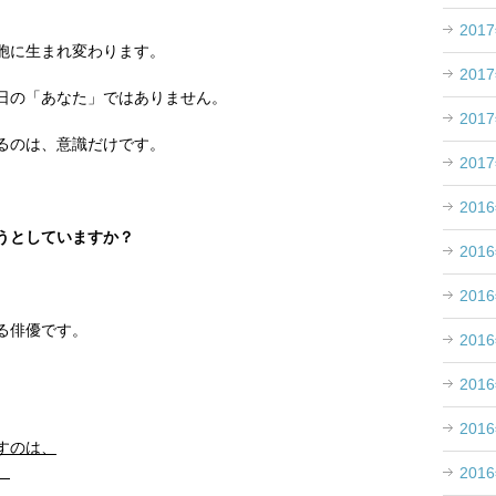
201
胞に生まれ変わります。
201
日の「あなた」
ではありません。
201
るのは、意識だけです。
201
201
うとしていますか？
201
201
る俳優です。
201
201
201
すのは、
。
201