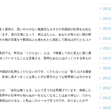
201
201
201
全く親切さ、思いやりのない無責任なカタカナ外国語の乱用を止めな
います。逆の立場になって、例えばたぶん、あなたが知らない国の韓
201
その他の言葉を十数回以上も使われたら混乱して困るはずだともコメ
201
本語でも、昨日は「くだらない」とは、で検索して出た答えに更に勇
201
知っていそうなこんな言葉さえ、賢明なあなたはびっくりする答えが
201
外国語の乱用もくだらないのです。くだらないとは「取り上げる価値
。反省し直すべきことは直した方が貴方のような指導者には欠かせま
201
201
かが、「会社は無くなる」なんて言うのは馬鹿げています。倒産した
世界中か日本中か知らぬが一社もなくなることはあり得ない。だから
201
迷惑はかけるな」と私はこのメールで言うのです。分りましたか?!
201