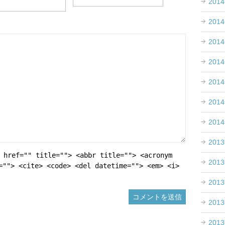
201
201
201
201
201
201
201
201
 href="" title=""> <abbr title=""> <acronym
201
=""> <cite> <code> <del datetime=""> <em> <i>
201
201
201