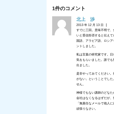
1件のコメント
北上 渉
|
2013 年 12 月 13 日
すでに三回。意味不明で、
いと受信拒否すると伝えて
国語、アラビア語、ロシア
ントしました。
私は言葉の研究家です。日
気をもらいました。誰でも
出ました。
是非やってみてください。
がない」ということでした
せん。
神様でもない講師のどなた
会社はなくなるはずだが、
「無責任なメールで他人に
頑張りなさい。