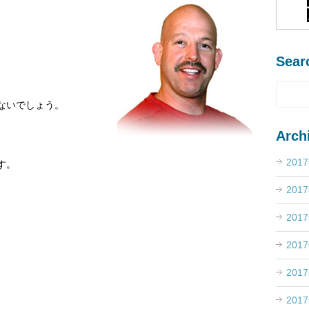
Sear
ないでしょう。
Arch
201
す。
201
201
201
、
。
201
201