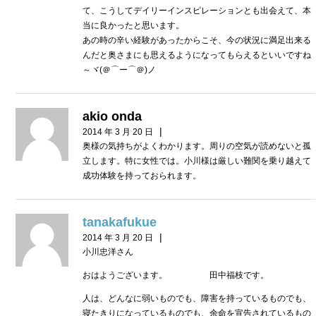
て、こうしてデイリーインスピレーションとも出会えて、本
当に良かったと思います。
あの時の辛い経験があったからこそ、今の状況に満足出来る
んだと奥さまにも思えるようになってもらえるといいですね
～ヾ(＠⌒ー⌒＠)ノ
akio onda
|
2014 年 3 月 20 日
奥様の気持ちがよくわかります。周りの空気が読めないと孤
立します。特に女性では。小川様は厳しい難関を乗り越えて
成功体験を持っておられます。
tanakafukue
|
2014 年 3 月 20 日
小川忠洋さん
おはようございます。 田中福枝です。
人は、どんなに弱いものでも、障害を持っているものでも、
寝たきりになっているものでも、余命を宣告されているもの