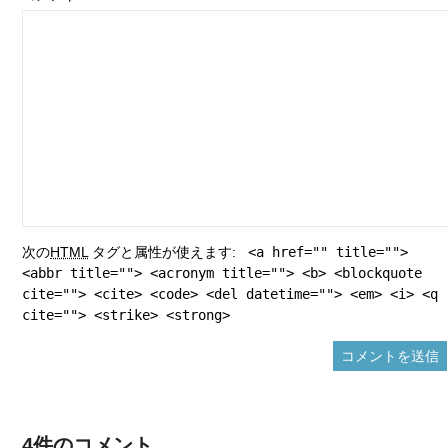
次の
HTML
タグと属性が使えます:
<a href="" title="">
<abbr title=""> <acronym title=""> <b> <blockquote
cite=""> <cite> <code> <del datetime=""> <em> <i> <q
cite=""> <strike> <strong>
4件のコメント