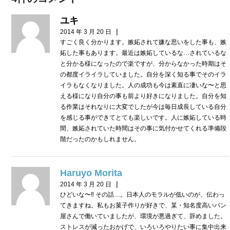
ユキ
|
2014 年 3 月 20 日
すごく良く分かります。嫉妬されて嫌な思いをした事も、嫉
妬した事もあります。最近は嫉妬しているな…されているな
と分かる様になったので楽ですが、分からなかった時期はそ
の都度イライラしていました。自分を深く知る事でそのイラ
イラもなくなりました。人の成功も今は素直に凄いな〜と思
える様になり自分の事も前より好きになりました。自分を知
る作業はそれなりに大変でしたが今は毎日成長している自分
を感じる事ができてとても楽しいです。人に嫉妬している時
間、嫉妬されていた時間はその事に気付かせてくれる準備段
階だったのかもしれません。
Haruyo Morita
|
2014 年 3 月 20 日
ひどいな〜‼︎ その話…。日本人のモラルが低いのが、伝わっ
てきますね。私もお菓子作りが好きで、某・知名度高いパン
屋さんで働いていましたが、環境が悪過ぎて、辞めました。
ストレスが減ったおかげで、いろいろやりたい事に集中出来