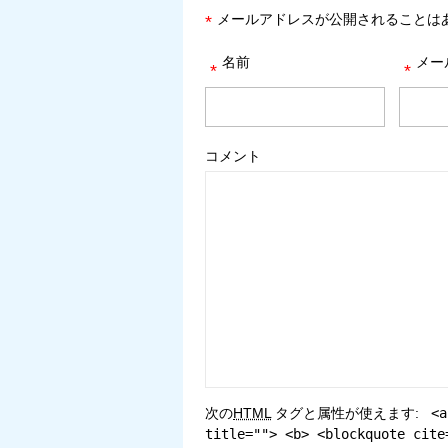
メールアドレスが公開されることは
*
名前
メー
*
*
コメント
次の
HTML
タグと属性が使えます:
<a
title=""> <b> <blockquote cite