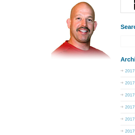
Sear
Arch
201
201
201
201
201
201