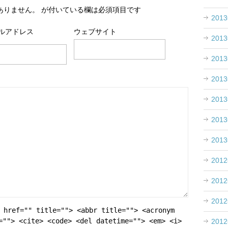
ありません。
が付いている欄は必須項目です
201
ルアドレス
ウェブサイト
201
201
201
201
201
201
201
201
201
 href="" title=""> <abbr title=""> <acronym
=""> <cite> <code> <del datetime=""> <em> <i>
201