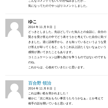
こんなコメントでもいいのか悩みましたが…
気になってたのでやっぱりコメントしました。
ゆこ
|
2014 年 11 月 9 日
どっきとしました。先ほどしていた知人との会話に、自分の
賢さを受け答えの中でどう表そうかと考えていた自分に気づ
きました。逆に話相手から、さも知っているというような受
け答えが却ってくると、もうこれ以上話たくないなぁという
感情が湧いてきたこともあります。
コミニュケーションは勝ち負けを争うものではないのですも
のね。
これからは、心改めていきたいと思います。
百合野 領治
|
2014 年 11 月 8 日
これは痛い処を突かれました！
確かに「次に何おもろい事言うたろうかなぁ」とか考えて
相手の話を聞いていると思います。