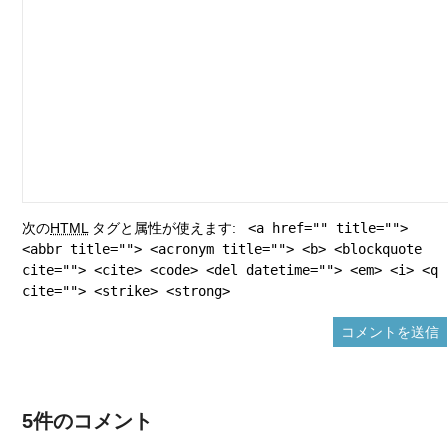
次の
HTML
タグと属性が使えます:
<a href="" title="">
<abbr title=""> <acronym title=""> <b> <blockquote
cite=""> <cite> <code> <del datetime=""> <em> <i> <q
cite=""> <strike> <strong>
5件のコメント