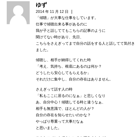
ゆず
|
2014 年 11 月 12 日
「傾聴」が大事な仕事をしています。
仕事で傾聴出来る事があるのに
我が子と話しててもこちらの記事のように
聞けてない時があり、先日、
こちらをさえぎってまで自分の話をする人と話してて気付き
ました。
傾聴し、相手が納得してくれた時
「考え、気持ち、根底にあるのは何か？
どうしたら安心してもらえるか」
それだけに集中し、自分の存在はありません。
さえぎって話す人の時
「私もここに居るのになぁ」と悲しくなり
あ、自分中心！傾聴してる時と違うなぁ、
相手も無意識で、ほとんどの人が？
自分の存在を知らせたいのかな？
やっぱり尊重って大事だなぁ
と思いました。