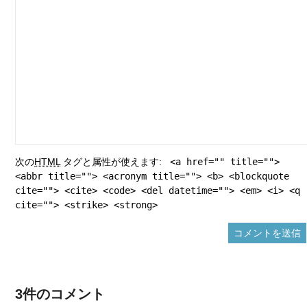
次の
HTML
タグと属性が使えます:
<a href="" title="">
<abbr title=""> <acronym title=""> <b> <blockquote
cite=""> <cite> <code> <del datetime=""> <em> <i> <q
cite=""> <strike> <strong>
3件のコメント