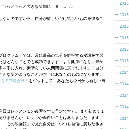
201
、もっともっと大きな笑顔にしましょう。
201
しないのですから、自分が欲しいだけ欲しいものを得るこ
201
201
201
プログラム」では、常に最高の気分を維持する秘訣を学習
201
たはどんなことでも成功できます。より健康になり、豊か
家を手に入れ、素晴らしい人間関係に恵まれます。「自分
201
こんな夢のようなことが本当にあなたのものになります。
最高のプログラム
をゲットして、あなたも今日から新しい自
201
201
201
今日はレッスン１の復習をする予定です）。 まだ初めて１
ありませんが、いくつか面白いことはありました。まず、
201
。「心の映画館」で見た自分は、いつも自信に満ちた歩き