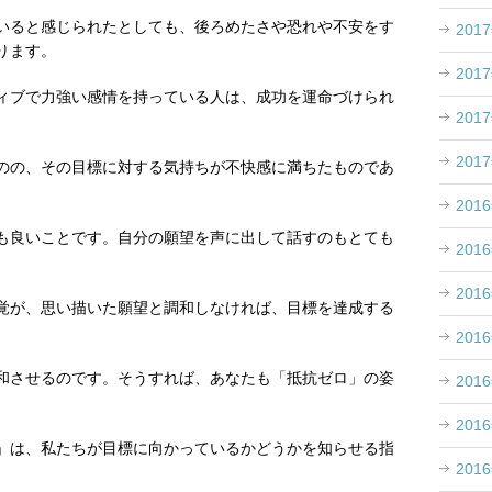
いると感じられたとしても、後ろめたさや恐れや不安をす
201
ります。
201
ィブで力強い感情を持っている人は、成功を運命づけられ
201
201
のの、その目標に対する気持ちが不快感に満ちたものであ
。
201
も良いことです。自分の願望を声に出して話すのもとても
201
201
覚が、思い描いた願望と調和しなければ、目標を達成する
201
和させるのです。そうすれば、あなたも「抵抗ゼロ」の姿
201
201
」は、私たちが目標に向かっているかどうかを知らせる指
201