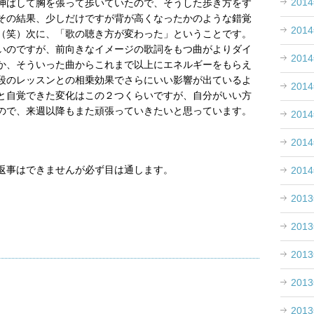
201
伸ばして胸を張って歩いていたので、そうした歩き方をす
その結果、少しだけですが背が高くなったかのような錯覚
201
（笑）次に、「歌の聴き方が変わった」ということです。
いのですが、前向きなイメージの歌詞をもつ曲がよりダイ
201
か、そういった曲からこれまで以上にエネルギーをもらえ
段のレッスンとの相乗効果でさらにいい影響が出ているよ
201
と自覚できた変化はこの２つくらいですが、自分がいい方
ので、来週以降もまた頑張っていきたいと思っています。
201
201
返事はできませんが必ず目は通します。
201
201
201
201
201
201