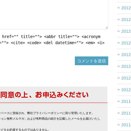
201
201
201
 href="" title=""> <abbr title=""> <acronym
=""> <cite> <code> <del datetime=""> <em> <i>
201
201
201
201
201
201
201
タベースに登録され、弊社プライバシーポリシーに則り管理いたします。
ション無料メルマガ」および有料商品の紹介を記載したメールをお届けいたし
201
などをお約束するものではありません。