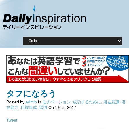
タフになろう
Posted by
admin
in
モチベーション
,
成功するために
,
潜在意識･潜
在能力
,
目標達成
,
習慣
On 1月 5, 2017
Tweet