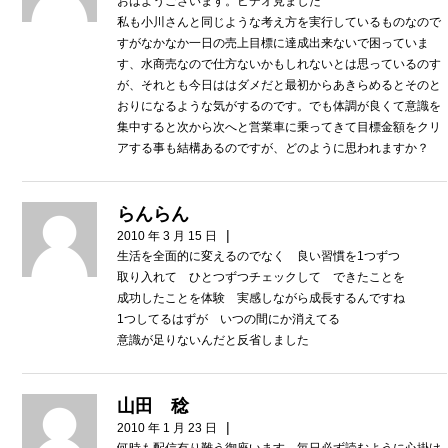
おはようございます。ビデオ見ました
私も小川さんと同じような考え方を実行しているものなので
すがなかなか一日の売上目標に達成出来ないで困っていま
す、水商売なので仕方ないかもしれないとは思っているのす
が、それとも今日ははダメだと最初からあきらめるとそのと
おりになるような気がするのです。でも体調が良くて意識を
集中すると次から次へと営業車に乗ってきて目標金額をクリ
アする事も結構あるのですが、どのように思われますか？
らんらん
|
2010 年 3 月 15 日
生活を全面的に変えるのでなく 良い習慣を1つずつ
取り入れて ひとつずつチェックして できたことを
成功したことを体験 実感しながら成長するんですね
1つしてるはずが いつの間にか消えてる
意識が足りないんだと反省しました
山田 稔
|
2010 年 1 月 23 日
何時も配信有り難う御座います。毎日必ず読むように心掛け