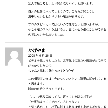
読んで頂けると、より聞き取りやすいと思います。
自分の世界に入ってしまうので、こちらが聞こうと
集中しないとわかりづらい場面があります。
プロのスピーカーではないので仕方ないと思いますが、
そこら辺のスキルを上げると、更に人心を掴むことができる
のではないかと思いました。
かげやま
|
2008 年 6 月 26 日
ビデオを観ようとしたら、文字化けの重たい画面が出て来て
がっかりしたので、
ちゃんと観れて良かった！(●^o^●)/
この相談者の方は、今かなりのストレス環境に置かれている
と思えます。
以前の自分とそっくりです。
「ここで怒り口論しても、言っても無駄な相手だ」
「仕事詰まっててそれどころじゃない」
と引っ込めても、相手に対する怒りは燃え上がるばかり。疲