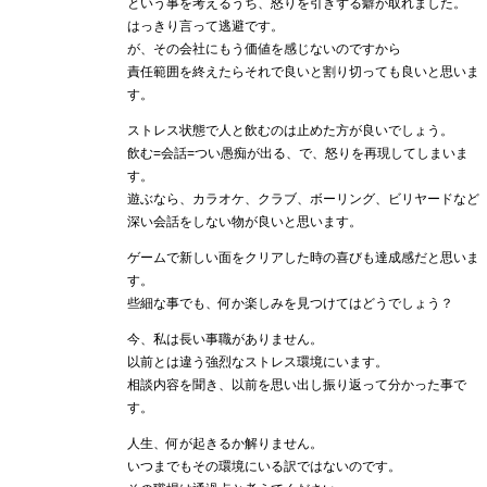
という事を考えるうち、怒りを引きずる癖が取れました。
はっきり言って逃避です。
が、その会社にもう価値を感じないのですから
責任範囲を終えたらそれで良いと割り切っても良いと思いま
す。
ストレス状態で人と飲むのは止めた方が良いでしょう。
飲む=会話=つい愚痴が出る、で、怒りを再現してしまいま
す。
遊ぶなら、カラオケ、クラブ、ボーリング、ビリヤードなど
深い会話をしない物が良いと思います。
ゲームで新しい面をクリアした時の喜びも達成感だと思いま
す。
些細な事でも、何か楽しみを見つけてはどうでしょう？
今、私は長い事職がありません。
以前とは違う強烈なストレス環境にいます。
相談内容を聞き、以前を思い出し振り返って分かった事で
す。
人生、何が起きるか解りません。
いつまでもその環境にいる訳ではないのです。