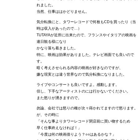
れました。
当然、仕事ははかどりません。
気分転換にと、タワーレコードで何枚もCDを買ったり（当
時は収入があったので…）
TUTAYAが近所に出来たので、フランスやイタリアの映画を
連日観る様になり
かなり落ち着きました。
特に、映画は効果がありました。テレビ画面でも良いので
す。
暗く考えさせられる内容の映画が好きなのですが、
嫌な現実とは違う世界なので気分転換になりました。
ライブやコンサートも良いですよ。感動します。
但し、下手なアーティストのには行かないでください。
また怒りが湧きますので。
勿論、会社では怒りの種が次々蒔かれてますので怒ります。
が、その時に
「そんな事よりタワーレコード閉店前に買い物するため
早く仕事終えなければ！」
「今度は何の映画借りよう？○○はあるかな？」