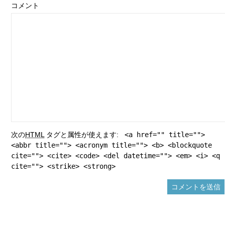
コメント
次の
HTML
タグと属性が使えます:
<a href="" title="">
<abbr title=""> <acronym title=""> <b> <blockquote
cite=""> <cite> <code> <del datetime=""> <em> <i> <q
cite=""> <strike> <strong>