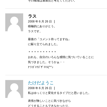
その職場は通過点と考えてください。
ラス
|
2008 年 6 月 26 日
積極的にありがとう。
ラスです。
最後の「コメント待ってますね」
に駆り立てられました。
＊＊＊＊＊＊＊＊＊＊
おれも、自分のいろんな感情に気づいていることに
気づきました。そうかぁ・・
ｱリｶﾞﾄｳｺﾞｻﾞｲﾏｽ(^^♪
たけだようこ
|
2008 年 6 月 26 日
私はゆっくりと変化するタイプだと思いました。
表情が険しいことに気づきながら
どうすることもできなかったり、