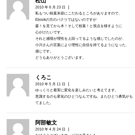
松山
|
2010 年 6 月 23 日
私もつい枝葉末節にこだわるところがありますので、
Ebookの方のパクリではないのですが
森！を見てから木！そして枝葉！と視点を移すように
心がけたいです。
それと感情が理性を上回ってるような感じでしたのが、
小川さんの言葉により理性に自信を持てるようになった、
感じです。
どうもありがとうございます。
くろこ
|
2010 年 5 月 11 日
ゆっくりと着実に変化を楽しみたいと考えてます。
意識するのも変化のひとつなんですね。またひとつ勇気がも
てました。
阿部敏文
|
2010 年 4 月 24 日