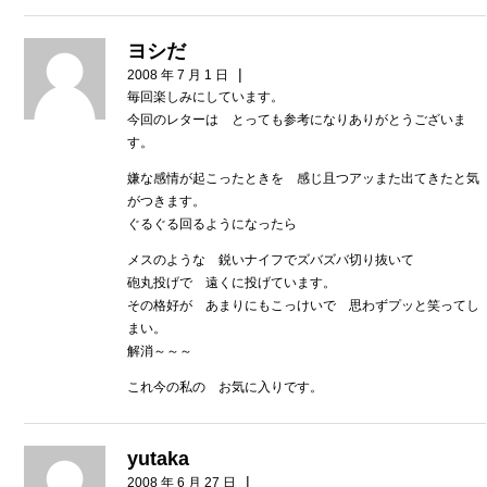
ヨシだ
|
2008 年 7 月 1 日
毎回楽しみにしています。
今回のレターは とっても参考になりありがとうございま
す。
嫌な感情が起こったときを 感じ且つアッまた出てきたと気
がつきます。
ぐるぐる回るようになったら
メスのような 鋭いナイフでズバズバ切り抜いて
砲丸投げで 遠くに投げています。
その格好が あまりにもこっけいで 思わずプッと笑ってし
まい。
解消～～～
これ今の私の お気に入りです。
yutaka
|
2008 年 6 月 27 日