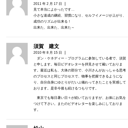
|
2011 年 2 月 17 日
見て本当によかったです…
小さな達成の継続、習慣になり、セルフイメージが上がり、
成功のリズムが出来る！
出来た、出来た、出来た～
須賀 建文
|
2010 年 8 月 15 日
ダン・ケネディー・プログラムに参加している者で、須賀
と申します。毎日ビデオレターを拝見させて戴いておりま
す。最近は私も、大体の部分で、小川さんがおっしゃる思考
のプロセスと同じプロセスで、物事を把握できるようにな
り、自分自身にゆとりがだいぶ備わってきたことを実感して
おります。是非今後も続けるつもりです。
東京でも毎日暑い日々が続いておりますが、お体にお気を
つけて下さい。またのビデオレターを楽しみにしておりま
す。