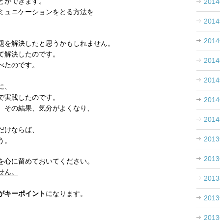
とができます。
201
ミュニケーションをとる方法を
201
201
題を解決したと思うかもしれません。
て解決したのです。
201
べたのです。
201
に、
で実践したのです。
201
、その結果、気分がよくなり、
201
だけならば、
201
う。
201
を心に留めておいてください。
せん。
201
がキーポイント
になります。
201
201