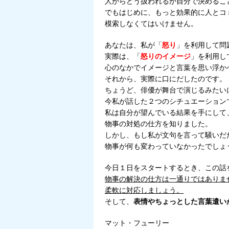
人からどう扱われるか自分で決めるこ
でもはじめに、もっと効果的に人とコ
模索しなくてはいけません。
あなたは、私が「
怒り
」を利用して問
実際は、「
怒りのイメージ
」を利用し
心のなかでイメージと言葉を思い浮か
それから、実際に口にだしたのです。
ちょうど、俳優が舞台で演じるみたい
今私が話した２つのシチュエーション
私は自分が望んでいる結果を手にして
物事の対処の仕方を知りました。
しかし、もし私が文句を言って騒いだ
物事が何も変わっていなかったでしょ
今日１日をスタートするとき、この話
物事の解決の仕方は一通りではありま
柔軟に対応しましょう。
そして、
表情やちょっとした言葉遣い
マット・フューリー