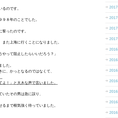
201
いるのです。
201
９９８年のことでした。
201
に誓ったのです。
201
、また上海に行くことになりました。
201
うやって阻止したらいいだろう？」
201
ました。
201
きに、かっとなるのではなくて、
、
201
てよ！」と大きな声で言いました。
201
ていたその男は急に誤り、
201
せるまで根気強く待っていました。
201
。