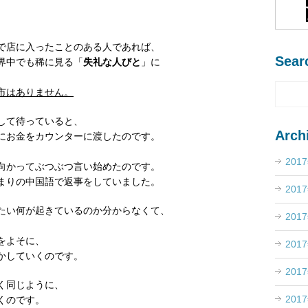
で店に入ったことのある人であれば、
Sear
界中でも稀に見る「
失礼な人びと
」に
市はありません。
して待っていると、
Arch
にお金をカウンターに渡したのです。
201
向かってぶつぶつ言い始めたのです。
まりの中国語で返事をしていました。
201
たい何が起きているのか分からなくて、
201
をよそに、
201
かしていくのです。
201
く同じように、
201
くのです。