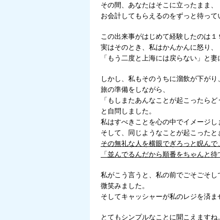
その間、あなたはそこに立ったまま、
お会計してもらえるのをずっと待って
この出来事がはじめて経験したのは１
実はそのとき、私はかんかんに怒り、
「もう二度と上海には戻らない」と妻
しかし、私もそのうちに溜飲が下がり
旅の準備をしながら、
「もしまたあんなことが起こったらど
と自問しました。
私はすべきことを心の中でイメージし
そして、同じようなことが起こったと
その無礼な人を横眼でぎろっと睨んで
「並んでるんだから順番をちゃんと待
私がこう言うと、私の前でごそごそし
微笑みました。
そしてキャッシャーが私のレジを済ま
とてもシンプルなことに聞こえますね