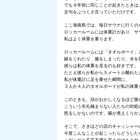
でも９年前に同じことが起きたときは
文句をぶつくさ言っていただけです。
ここ海南島では、毎日サウナに行くの
ロッカールームには体重計があり、サ
私はよく体重を量ります。
ロッカールームには「タオルボーイ」
鍵をくれたり、服をしまったり、水を
彼らは私の体重を見るのも好きです。
たとえ彼らが私から５メートル離れた
私が体重計に足を乗せた瞬間に、
３人か４人のタオルボーイが私の体重
このときも、頭がおかしくなるほど腹
こういう失礼極まりない人たちの対処
怒るしかないのです。腸が煮えくりか
そこで、さきほどの店のキャッシャー
今度こんなことが起こったらどうした