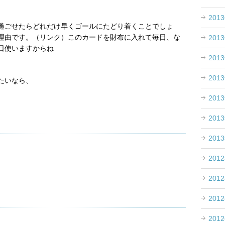
201
過ごせたらどれだけ早くゴールにたどり着くことでしょ
理由です。（リンク）このカードを財布に入れて毎日、な
201
日使いますからね
201
201
たいなら、
201
201
201
201
201
201
201