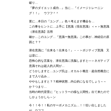
破り…
『夢のダイエット成功…』当に…『イメージトレーニン
グ！！』 ウフフ＾＾
更に…本日の『ユング…』色々考えます機会を…
この事をヒントに…上手に【意識（現在意識）＜＝＞無意識
（潜在意識】活用
確か…このユング…『意識ー無意識』この事が…神経症の原
因と？？
潜在意識に『出来る！出来る！』－－＞ポジティブ意識 又
は逆に…
恐怖心的な言葉を、潜在意識に洗脳しますと―＞ネガティブ
意識それは超人的人間が…
どうかしますと…ユング氏は…オカルト概念・超自然概念に
まで入り込み…
ややもしますと？？精神状態…内公的になるでしょう～～
か？つまり…
当時の時代背景に『ヒットラーの様な人間性』出て来たので
しかょうかしら～ン
今！！今！！私のサーボメカニズム…！！狂い出しました
が…ウフフ