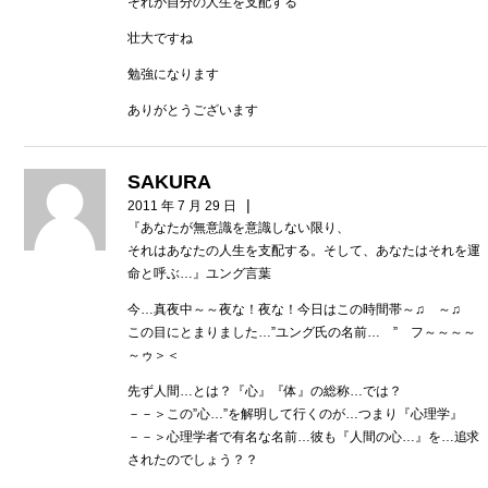
それが自分の人生を支配する
壮大ですね
勉強になります
ありがとうございます
SAKURA
|
2011 年 7 月 29 日
『あなたが無意識を意識しない限り、
それはあなたの人生を支配する。そして、あなたはそれを運
命と呼ぶ…』ユング言葉
今…真夜中～～夜な！夜な！今日はこの時間帯～♫ ～♫
この目にとまりました…”ユング氏の名前… ” フ～～～～
～ゥ＞＜
先ず人間…とは？『心』『体』の総称…では？
－－＞この”心…”を解明して行くのが…つまり『心理学』
－－＞心理学者で有名な名前…彼も『人間の心…』を…追求
されたのでしょう？？