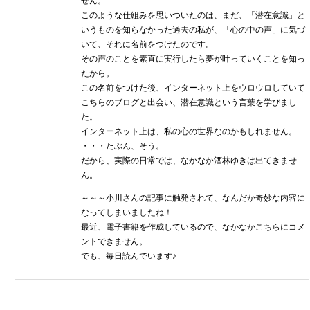
せん。
このような仕組みを思いついたのは、まだ、「潜在意識」と
いうものを知らなかった過去の私が、「心の中の声」に気づ
いて、それに名前をつけたのです。
その声のことを素直に実行したら夢が叶っていくことを知っ
たから。
この名前をつけた後、インターネット上をウロウロしていて
こちらのブログと出会い、潜在意識という言葉を学びまし
た。
インターネット上は、私の心の世界なのかもしれません。
・・・たぶん、そう。
だから、実際の日常では、なかなか酒林ゆきは出てきませ
ん。
～～～小川さんの記事に触発されて、なんだか奇妙な内容に
なってしまいましたね！
最近、電子書籍を作成しているので、なかなかこちらにコメ
ントできません。
でも、毎日読んでいます♪