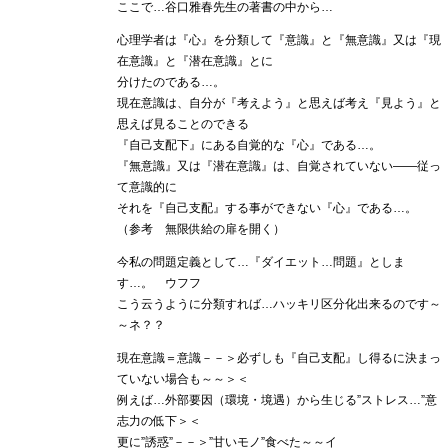
ここで…谷口雅春先生の著書の中から…
心理学者は『心』を分類して『意識』と『無意識』又は『現
在意識』と『潜在意識』とに
分けたのである…。
現在意識は、自分が『考えよう』と思えば考え『見よう』と
思えば見ることのできる
『自己支配下』にある自覚的な『心』である…。
『無意識』又は『潜在意識』は、自覚されていない――従っ
て意識的に
それを『自己支配』する事ができない『心』である…。
（参考 無限供給の扉を開く）
今私の問題定義として…『ダイエット…問題』としま
す…。 ウフフ
こう云うように分類すれば…ハッキリ区分化出来るのです～
～ネ？？
現在意識＝意識－－＞必ずしも『自己支配』し得るに決まっ
ていない場合も～～＞＜
例えば…外部要因（環境・境遇）から生じる”ストレス…”意
志力の低下＞＜
更に”誘惑”－－＞”甘いモノ”食べた～～イ