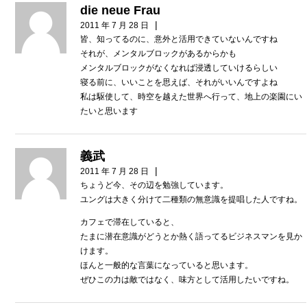
die neue Frau
|
2011 年 7 月 28 日
皆、知ってるのに、意外と活用できていないんですね
それが、メンタルブロックがあるからかも
メンタルブロックがなくなれば浸透していけるらしい
寝る前に、いいことを思えば、それがいいんですよね
私は駆使して、時空を越えた世界へ行って、地上の楽園にい
たいと思います
義武
|
2011 年 7 月 28 日
ちょうど今、その辺を勉強しています。
ユングは大きく分けて二種類の無意識を提唱した人ですね。
カフェで滞在していると、
たまに潜在意識がどうとか熱く語ってるビジネスマンを見か
けます。
ほんと一般的な言葉になっていると思います。
ぜひこの力は敵ではなく、味方として活用したいですね。