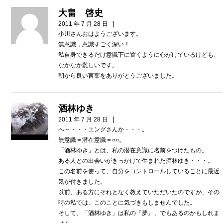
大畠 啓史
|
2011 年 7 月 28 日
小川さんおはようございます。
無意識，意識すごく深い！
私自身できるだけ意識下に置くように心がけているけども、
なかなか難しいです。
朝から良い言葉をありがとうございました。
酒林ゆき
|
2011 年 7 月 28 日
へ～・・・ユングさんか・・・。
無意識＝潜在意識＝○○。
「酒林ゆき」とは、私の潜在意識に名前をつけたもの。
ある人との出会いがきっかけで生まれた酒林ゆき・・・。
この名前を使って、自分をコントロールしていることに最近
気が付きました。
以前、ある方にそれとなく教えていただいたのですが、その
時の私では、このことに気づきもしませんでした。
そして、「酒林ゆき」は私の『夢』、でもあるのかもしれま