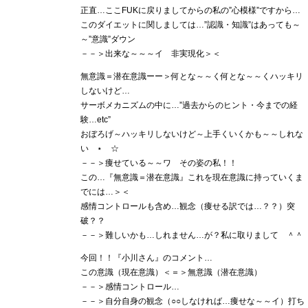
正直…ここFUKに戻りましてからの私の”心模様”ですから…
このダイエットに関しましては…”認識・知識”はあっても～
～”意識”ダウン
－－＞出来な～～～イ 非実現化＞＜
無意識＝潜在意識ーー＞何とな～～く何とな～～くハッキリ
しないけど…
サーボメカニズムの中に…”過去からのヒント・今までの経
験…etc”
おぼろげ～ハッキリしないけど～上手くいくかも～～しれな
い ⋆ ☆
－－＞痩せている～～ワ その姿の私！！
この…『無意識＝潜在意識』これを現在意識に持っていくま
でには…＞＜
感情コントロールも含め…観念（痩せる訳では…？？）突
破？？
－－＞難しいかも…しれません…が？私に取りまして ＾＾
今回！！『小川さん』のコメント…
この意識（現在意識）＜＝＞無意識（潜在意識）
－－＞感情コントロール…
－－＞自分自身の観念（○○しなければ…痩せな～～イ）打ち