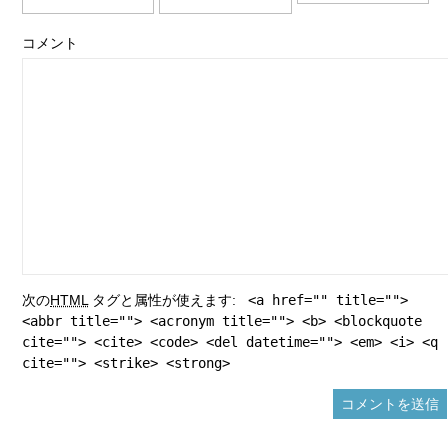
コメント
次の
HTML
タグと属性が使えます:
<a href="" title="">
<abbr title=""> <acronym title=""> <b> <blockquote
cite=""> <cite> <code> <del datetime=""> <em> <i> <q
cite=""> <strike> <strong>