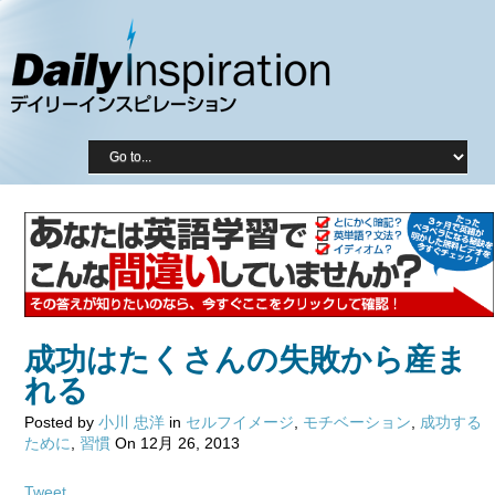
成功はたくさんの失敗から産ま
れる
Posted by
小川 忠洋
in
セルフイメージ
,
モチベーション
,
成功する
ために
,
習慣
On 12月 26, 2013
Tweet