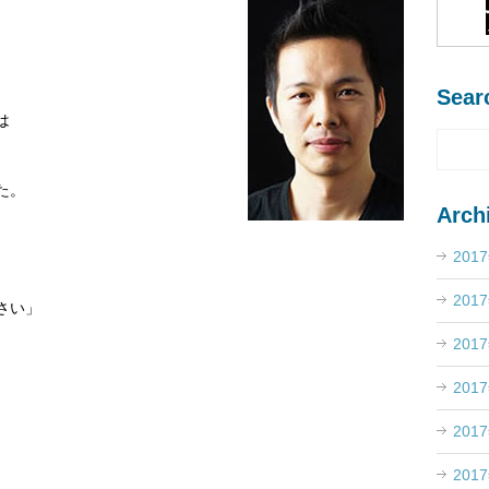
Sear
。
は
た。
Arch
、
201
201
さい」
201
201
201
201