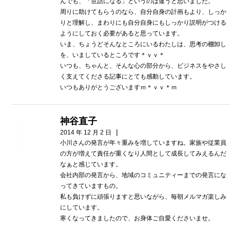
んでも、「世話になる」というのは違うと思いました。
周りに助けてもらうのなら、自分自身の計画もより、しっか
りと理解し、まわりにも自分自身にもしっかり説明がつける
ようにしておく必要があると思っています。
いま、ちょうどそんなところにいるわたしは、思考の棚卸し
を、いましているところです＊ｖｖ＊
いつも、ちゃんと、そんな心の部分から、ビジネスをやさし
く支えてくださる記事にとても感動しています。
いつもありがとうございますｍ＊ｖｖ＊ｍ
神谷直子
|
2014 年 12 月 2 日
小川さんの発言が年々重みを増していますね。家族や従業員
の方が増えて責任が重くなり人間として成長してみえるんだ
なぁと感じています。
会社内部の発言から、地域のコミュニティーまでの発言にな
ってきていますもの。
私も負けずに頑張りますと思いながら、毎朝メルマガ楽しみ
にしています。
寒くなってきましたので、お身体ご自愛くださいませ。