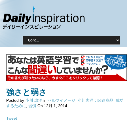
強さと弱さ
Posted by
小川 忠洋
in
セルフイメージ
,
小川忠洋：関連商品
,
成功
するために
,
習慣
On 12月 1, 2014
Tweet