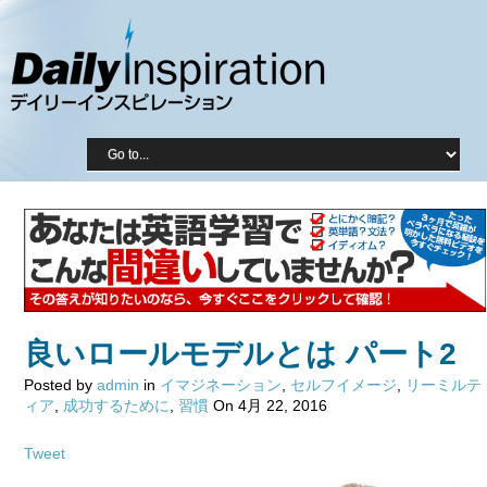
良いロールモデルとは パート2
Posted by
admin
in
イマジネーション
,
セルフイメージ
,
リーミルテ
ィア
,
成功するために
,
習慣
On 4月 22, 2016
Tweet